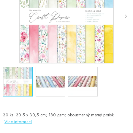
MOJE OBJEDNÁVKA
ZNAČKY
Doprava
Kontakty
Moje objednávka
Oblíbené ♥️
Hodnocení obchodu
Obchodní podmínky
Podmínky ochrany osobních údajů
Ověřování recenzí
Jak nakupovat
30 ks; 30,5 x 30,5 cm; 180 gsm; oboustranný matný potisk.
Více informací