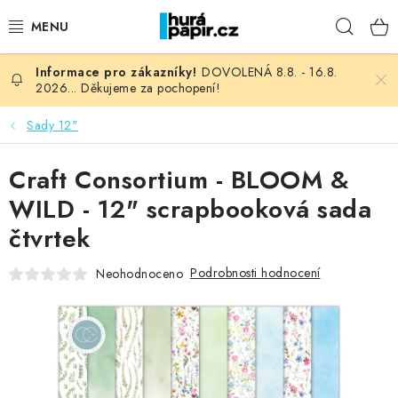
Přejít
Hleda
na
obsah
DOVOLENÁ 8.8. - 16.8.
NOVINKY
2026... Děkujeme za pochopení!
HURÁ DÍLNA
Sady 12"
VŠECHNO ZBOŽÍ
Craft Consortium - BLOOM &
WILD - 12" scrapbooková sada
KNIHAŘSKÝ MATERIÁL
čtvrtek
KURZY NATY LYSAK
Podrobnosti hodnocení
Neohodnoceno
OBLÍBENÉ ♥️
FOTORECENZE