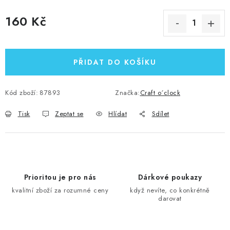
160 Kč
Měrná cena:
PŘIDAT DO KOŠÍKU
Kód zboží:
87893
Značka:
Craft o´clock
Tisk
Zeptat se
Hlídat
Sdílet
Prioritou je pro nás
Dárkové poukazy
kvalitní zboží za rozumné ceny
když nevíte, co konkrétně
darovat