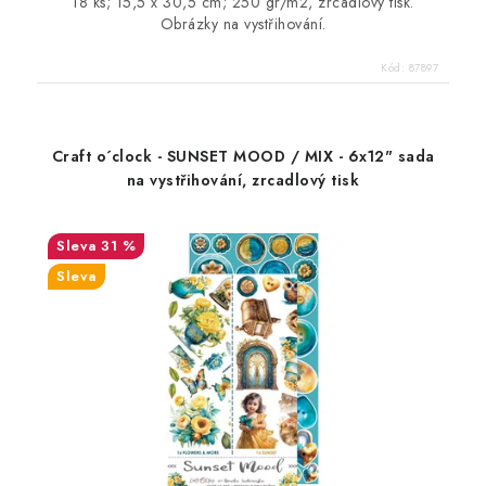
18 ks; 15,5 x 30,5 cm; 250 gr/m2, zrcadlový tisk.
Obrázky na vystřihování.
Kód:
87897
Craft o´clock - SUNSET MOOD / MIX - 6x12" sada
na vystřihování, zrcadlový tisk
31 %
Sleva