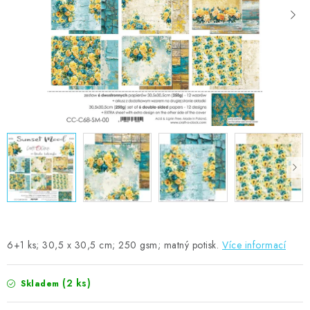
MOJE OBJEDNÁVKA
ZNAČKY
Doprava
Kontakty
Moje objednávka
Oblíbené ♥️
Hodnocení obchodu
Obchodní podmínky
Podmínky ochrany osobních údajů
Ověřování recenzí
Jak nakupovat
6+1 ks; 30,5 x 30,5 cm; 250 gsm; matný potisk.
Více informací
(2 ks)
Skladem