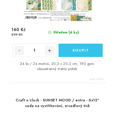
160 Kč
(4 ks)
Skladem
219 Kč
24 ks / 24 motivů; 20,3 x 20,3 cm; 190 gsm;
oboustranný matný potisk.
Kód:
87894
Craft o´clock - SUNSET MOOD / extra - 6x12"
sada na vystřihování, zrcadlový tisk