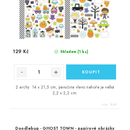
129 Kč
(1 ks)
Skladem
2 archy 14 x 21,5 cm; pavučina vlevo nahoře je velká
2,2 x 2,2 cm.
Kód:
78381
Doodlebug - GHOST TOWN - papírové obrázky