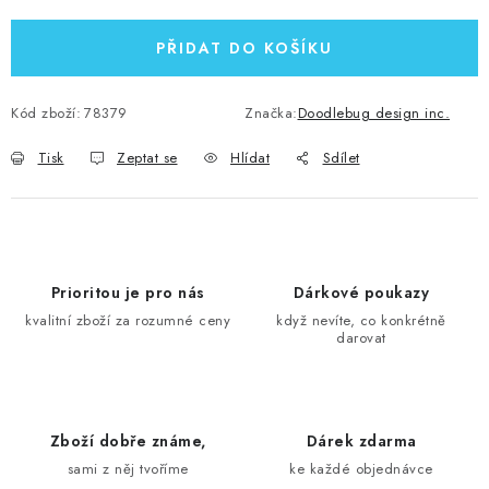
PŘIDAT DO KOŠÍKU
Kód zboží:
78379
Značka:
Doodlebug design inc.
Tisk
Zeptat se
Hlídat
Sdílet
Prioritou je pro nás
Dárkové poukazy
kvalitní zboží za rozumné ceny
když nevíte, co konkrétně
darovat
Zboží dobře známe,
Dárek zdarma
sami z něj tvoříme
ke každé objednávce