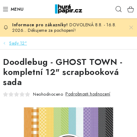
Přejít
Hleda
na
obsah
DOVOLENÁ 8.8. - 16.8.
NOVINKY
2026... Děkujeme za pochopení!
HURÁ DÍLNA
Sady 12"
VŠECHNO ZBOŽÍ
Doodlebug - GHOST TOWN -
kompletní 12" scrapbooková
KNIHAŘSKÝ MATERIÁL
sada
KURZY NATY LYSAK
Podrobnosti hodnocení
Neohodnoceno
OBLÍBENÉ ♥️
FOTORECENZE