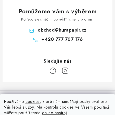
Pomůžeme vám s výběrem
Potřebujete s něčím poradit? Jsme tu pro vás!
obchod
@
hurapapir.cz
+420 777 707 176
Z
á
Informace pro vás
p
Používáme
cookies
, které nám umožňují poskytovat pro
a
Vás lepší služby. Na kontrolu cookies ve Vašem počítači
Doprava
Nepřehlédněte
t
můžete použít tento
online nástroj
.