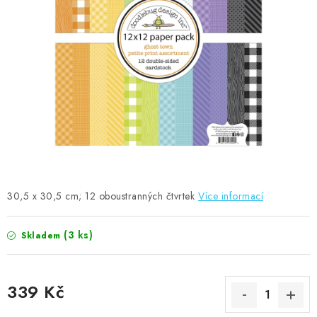
MOJE OBJEDNÁVKA
ZNAČKY
Doprava
Kontakty
Moje objednávka
Oblíbené ♥️
Hodnocení obchodu
Obchodní podmínky
Podmínky ochrany osobních údajů
Ověřování recenzí
Jak nakupovat
30,5 x 30,5 cm; 12 oboustranných čtvrtek
Více informací
(3 ks)
Skladem
339 Kč
Měrná cena: