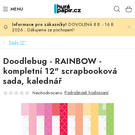
Přejít
Hleda
na
obsah
DOVOLENÁ 8.8. - 16.8.
NOVINKY
2026... Děkujeme za pochopení!
HURÁ DÍLNA
Sady 12"
VŠECHNO ZBOŽÍ
Doodlebug - RAINBOW -
kompletní 12" scrapbooková
KNIHAŘSKÝ MATERIÁL
sada, kalednář
KURZY NATY LYSAK
Podrobnosti hodnocení
Neohodnoceno
OBLÍBENÉ ♥️
FOTORECENZE