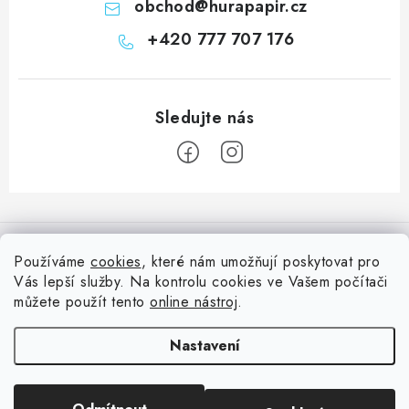
obchod
@
hurapapir.cz
+420 777 707 176
Z
á
Informace pro vás
p
Používáme
cookies
, které nám umožňují poskytovat pro
a
Vás lepší služby. Na kontrolu cookies ve Vašem počítači
Doprava
Nepřehlédněte
t
můžete použít tento
online nástroj
.
Kontakty
í
Blog s nápady a návody
Facebook
Nastavení
Moje objednávka
Slovník pojmů, české návody
Oblíbené ♥️
Copyright 2026
HuráPapír.cz
. Všechna práva vyhrazena.
Upravit nastavení
Hurá TÝM