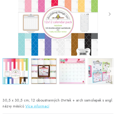
MOJE OBJEDNÁVKA
ZNAČKY
Doprava
Kontakty
Moje objednávka
Oblíbené ♥️
Hodnocení obchodu
Obchodní podmínky
Podmínky ochrany osobních údajů
Ověřování recenzí
Jak nakupovat
30,5 x 30,5 cm; 12 oboustranných čtvrtek + arch samolepek s angl.
názvy měsíců
Více informací