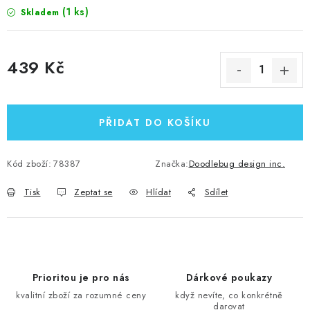
(1 ks)
Skladem
439 Kč
Měrná cena:
PŘIDAT DO KOŠÍKU
Kód zboží:
78387
Značka:
Doodlebug design inc.
Tisk
Zeptat se
Hlídat
Sdílet
Prioritou je pro nás
Dárkové poukazy
kvalitní zboží za rozumné ceny
když nevíte, co konkrétně
darovat