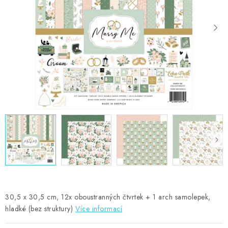
MOJE OBJEDNÁVKA
ZNAČKY
Doprava
Kontakty
Moje objednávka
Oblíbené ♥️
Hodnocení obchodu
Obchodní podmínky
Podmínky ochrany osobních údajů
Ověřování recenzí
Jak nakupovat
30,5 x 30,5 cm, 12x oboustranných čtvrtek + 1 arch samolepek,
hladké (bez struktury)
Více informací