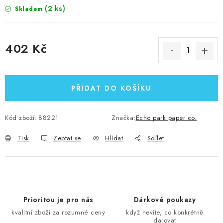
(2 ks)
Skladem
402 Kč
Měrná cena:
PŘIDAT DO KOŠÍKU
Kód zboží:
88221
Značka:
Echo park paper co.
Tisk
Zeptat se
Hlídat
Sdílet
Prioritou je pro nás
Dárkové poukazy
kvalitní zboží za rozumné ceny
když nevíte, co konkrétně
darovat