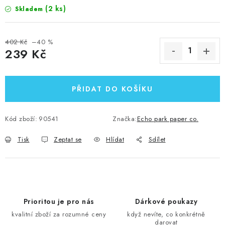
(2 ks)
Skladem
402 Kč
–40 %
239 Kč
Měrná cena:
PŘIDAT DO KOŠÍKU
Kód zboží:
90541
Značka:
Echo park paper co.
Tisk
Zeptat se
Hlídat
Sdílet
Prioritou je pro nás
Dárkové poukazy
kvalitní zboží za rozumné ceny
když nevíte, co konkrétně
darovat