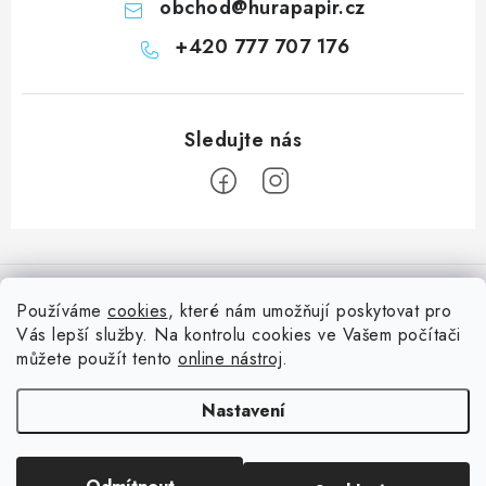
obchod
@
hurapapir.cz
+420 777 707 176
Z
á
Informace pro vás
p
Používáme
cookies
, které nám umožňují poskytovat pro
a
Vás lepší služby. Na kontrolu cookies ve Vašem počítači
Doprava
Nepřehlédněte
t
můžete použít tento
online nástroj
.
Kontakty
í
Blog s nápady a návody
Facebook
Nastavení
Moje objednávka
Slovník pojmů, české návody
Oblíbené ♥️
Copyright 2026
HuráPapír.cz
. Všechna práva vyhrazena.
Upravit nastavení
Hurá TÝM