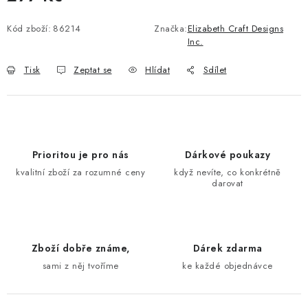
Měrná cena:
Kód zboží:
86214
Značka:
Elizabeth Craft Designs
Inc.
Tisk
Zeptat se
Hlídat
Sdílet
Prioritou je pro nás
Dárkové poukazy
kvalitní zboží za rozumné ceny
když nevíte, co konkrétně
darovat
Zboží dobře známe,
Dárek zdarma
sami z něj tvoříme
ke každé objednávce