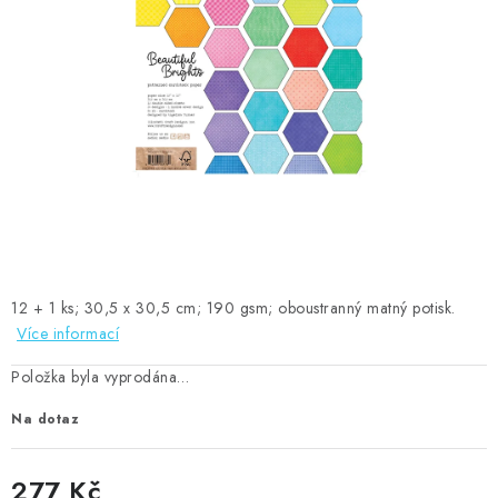
MOJE OBJEDNÁVKA
ZNAČKY
Doprava
Kontakty
Moje objednávka
Oblíbené ♥️
Hodnocení obchodu
Obchodní podmínky
Podmínky ochrany osobních údajů
Ověřování recenzí
Jak nakupovat
12 + 1 ks; 30,5 x 30,5 cm; 190 gsm; oboustranný matný potisk.
Více informací
Položka byla vyprodána…
Na dotaz
277 Kč