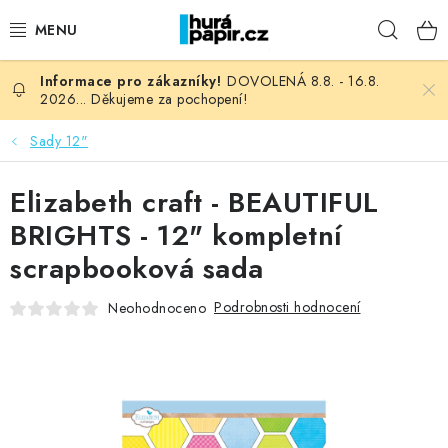
Přejít
Hleda
na
obsah
DOVOLENÁ 8.8. - 16.8.
NOVINKY
2026... Děkujeme za pochopení!
HURÁ DÍLNA
Sady 12"
VŠECHNO ZBOŽÍ
Elizabeth craft - BEAUTIFUL
BRIGHTS - 12" kompletní
KNIHAŘSKÝ MATERIÁL
scrapbooková sada
KURZY NATY LYSAK
Podrobnosti hodnocení
Neohodnoceno
OBLÍBENÉ ♥️
FOTORECENZE