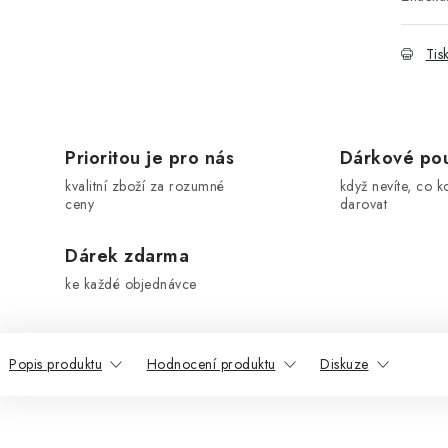
Tis
Prioritou je pro nás
Dárkové po
kvalitní zboží za rozumné
když nevíte, co k
ceny
darovat
Dárek zdarma
ke každé objednávce
Popis produktu
Hodnocení produktu
Diskuze