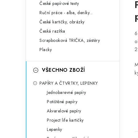
České papírové texty
Ruční práce - alba, deníky...
České kartičky, obrázky
Česká razítka
6
Scrapbooková TRIČKA, zástěry
o
2
Placky
M
VŠECHNO ZBOŽÍ
k
PAPÍRY A ČTVRTKY, LEPENKY
Jednobarevné papíry
Potištěné papíry
Akvarelové papíry
Project life kartičky
Lepenky