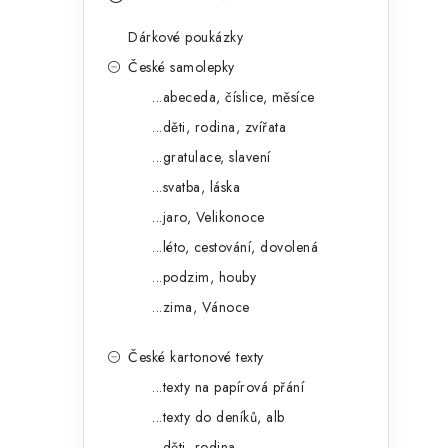
s
e
t
Dárkové poukázky
g
r
České samolepky
o
...abeceda, číslice, měsíce
a
r
...děti, rodina, zvířata
n
i
...gratulace, slavení
e
n
...svatba, láska
í
...jaro, Velikonoce
...léto, cestování, dovolená
p
...podzim, houby
a
...zima, Vánoce
n
České kartonové texty
e
...texty na papírová přání
l
...texty do deníků, alb
...děti, rodina