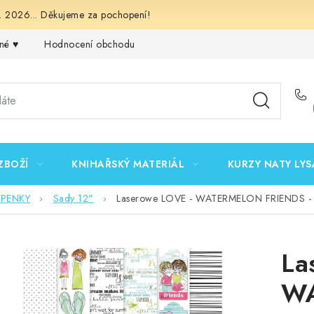
 2026... Děkujeme za pochopení!
né ♥️
Hodnocení obchodu
Obchodní podmínky
Podmínk
ZBOŽÍ
KNIHAŘSKÝ MATERIÁL
KURZY NATY LYS
EPENKY
Sady 12"
Laserowe LOVE - WATERMELON FRIENDS - 12
La
W