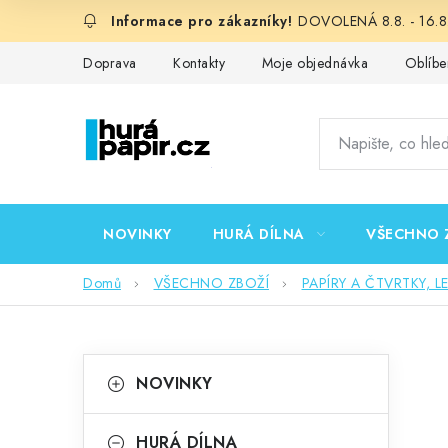
Přejít
DOVOLENÁ 8.8. - 16.8.
na
obsah
Doprava
Kontakty
Moje objednávka
Oblíbe
NOVINKY
HURÁ DÍLNA
VŠECHNO 
Domů
VŠECHNO ZBOŽÍ
PAPÍRY A ČTVRTKY, L
P
K
Přeskočit
NOVINKY
kategorie
a
o
t
HURÁ DÍLNA