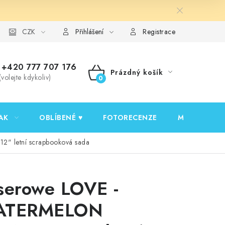
y ochrany osobních údajů
CZK
Ověřování recenzí
Jak nakupovat
Přihlášení
Registrace
+420 777 707 176
Prázdný košík
(volejte kdykoliv)
NÁKUPNÍ
KOŠÍK
AK
OBLÍBENÉ ♥️
FOTORECENZE
MOJE OBJED
" letní scrapbooková sada
serowe LOVE -
ATERMELON