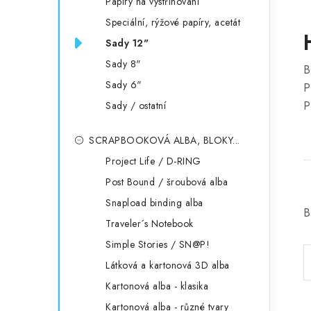
Papíry na vystřihování
Speciální, rýžové papíry, acetát
Sady 12"
Sady 8"
B
Sady 6"
P
P
Sady / ostatní
SCRAPBOOKOVÁ ALBA, BLOKY...
Project Life / D-RING
Post Bound / šroubová alba
Snapload binding alba
B
Traveler´s Notebook
Simple Stories / SN@P!
Látková a kartonová 3D alba
Kartonová alba - klasika
Kartonová alba - různé tvary