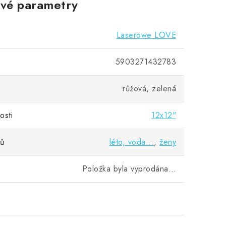
vé parametry
Laserowe LOVE
5903271432783
růžová, zelená
osti
12x12"
vů
léto, voda...
,
ženy
Položka byla vyprodána…