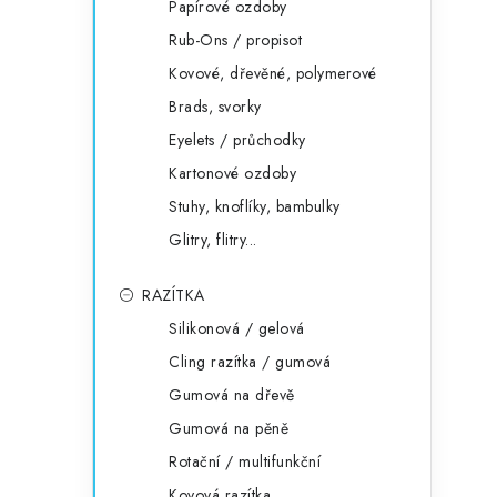
Papírové ozdoby
Rub-Ons / propisot
Kovové, dřevěné, polymerové
Brads, svorky
Eyelets / průchodky
Kartonové ozdoby
Stuhy, knoflíky, bambulky
Glitry, flitry...
RAZÍTKA
Silikonová / gelová
Cling razítka / gumová
Gumová na dřevě
Gumová na pěně
Rotační / multifunkční
Kovová razítka