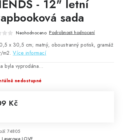
IENDS - 12" letní
rapbooková sada
Podrobnosti hodnocení
Neohodnoceno
0,5 x 30,5 cm; matný, oboustranný potisk, gramáž
r/m2.
Více informací
ka byla vyprodána…
tálně nedostupné
09 Kč
rná cena:
ží:
74805
:
Laserowe LOVE