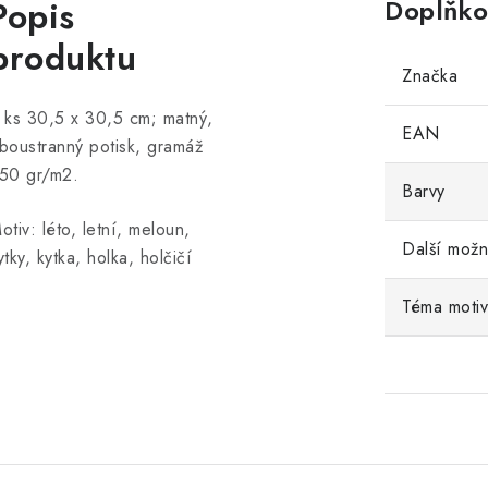
Popis
Doplňko
produktu
Značka
 ks 30,5 x 30,5 cm; matný,
EAN
boustranný potisk, gramáž
50 gr/m2.
Barvy
otiv: léto, letní, meloun,
Další možn
ytky, kytka, holka, holčičí
Téma moti