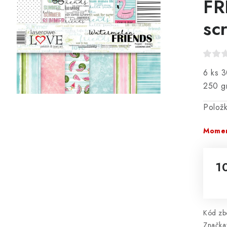
FR
sc
6 ks 3
250 g
Polož
Momen
1
Mě
Kód zbo
Značka