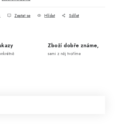
k
Zeptat se
Hlídat
Sdílet
ukazy
Zboží dobře známe,
onkrétně
sami z něj tvoříme