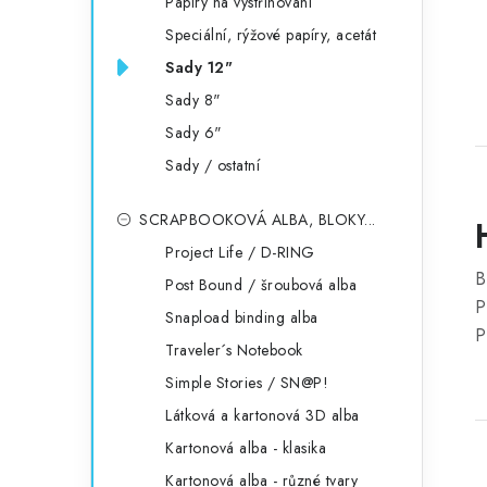
Papíry na vystřihování
Speciální, rýžové papíry, acetát
Sady 12"
Sady 8"
Sady 6"
Sady / ostatní
SCRAPBOOKOVÁ ALBA, BLOKY...
Project Life / D-RING
B
Post Bound / šroubová alba
P
Snapload binding alba
P
Traveler´s Notebook
Simple Stories / SN@P!
Látková a kartonová 3D alba
Kartonová alba - klasika
Kartonová alba - různé tvary