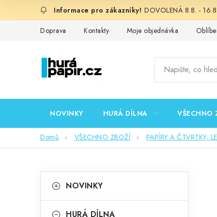
Přejít
DOVOLENÁ 8.8. - 16.8.
na
obsah
Doprava
Kontakty
Moje objednávka
Oblíbe
NOVINKY
HURÁ DÍLNA
VŠECHNO 
Domů
VŠECHNO ZBOŽÍ
PAPÍRY A ČTVRTKY, L
P
K
Přeskočit
NOVINKY
kategorie
a
o
t
HURÁ DÍLNA