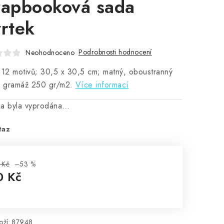
rapbooková sada
vrtek
Podrobnosti hodnocení
Neohodnoceno
 12 motivů; 30,5 x 30,5 cm; matný, oboustranný
, gramáž 250 gr/m2.
Více informací
ka byla vyprodána…
taz
 Kč
–53 %
0 Kč
rná cena:
ží:
87948