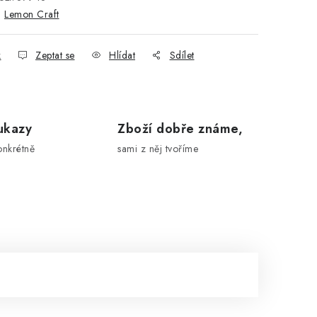
:
Lemon Craft
k
Zeptat se
Hlídat
Sdílet
ukazy
Zboží dobře známe,
onkrétně
sami z něj tvoříme