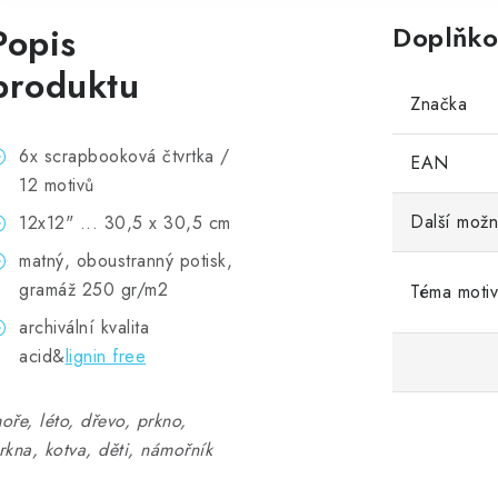
Popis
Doplňko
produktu
Značka
6x scrapbooková čtvrtka /
EAN
12 motivů
Další možn
12x12" ... 30,5 x 30,5 cm
matný, oboustranný potisk,
gramáž 250 gr/m2
Téma moti
archivální kvalita
acid&
lignin free
oře, léto, dřevo, prkno,
rkna, kotva, děti, námořník