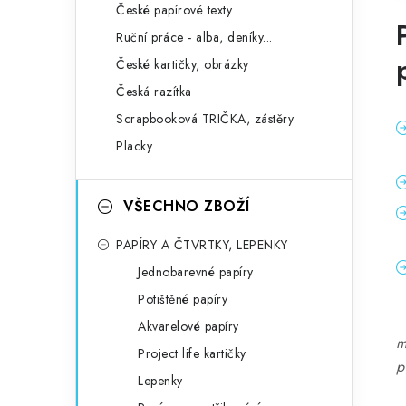
České papírové texty
Ruční práce - alba, deníky...
České kartičky, obrázky
Česká razítka
Scrapbooková TRIČKA, zástěry
Placky
VŠECHNO ZBOŽÍ
PAPÍRY A ČTVRTKY, LEPENKY
Jednobarevné papíry
Potištěné papíry
Akvarelové papíry
m
Project life kartičky
p
Lepenky