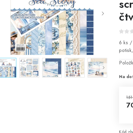
sc
čt
6 ks /
potisk
Polož
Na do
151
7
Mě
Kód zbo