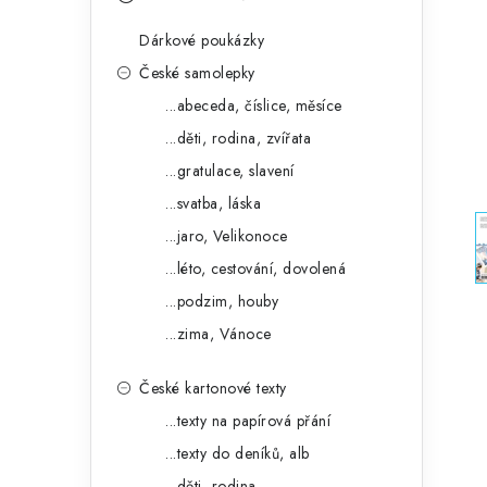
s
e
t
Dárkové poukázky
g
r
České samolepky
o
...abeceda, číslice, měsíce
a
r
...děti, rodina, zvířata
n
i
...gratulace, slavení
e
n
...svatba, láska
í
...jaro, Velikonoce
...léto, cestování, dovolená
p
...podzim, houby
a
...zima, Vánoce
n
České kartonové texty
e
...texty na papírová přání
l
...texty do deníků, alb
...děti, rodina