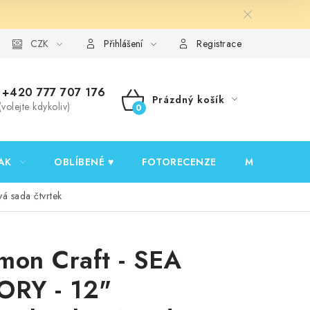
y ochrany osobních údajů
CZK
Ověřování recenzí
Jak nakupovat
Přihlášení
Registrace
+420 777 707 176
Prázdný košík
(volejte kdykoliv)
NÁKUPNÍ
KOŠÍK
AK
OBLÍBENÉ ♥️
FOTORECENZE
MOJE OBJED
á sada čtvrtek
mon Craft - SEA
ORY - 12"