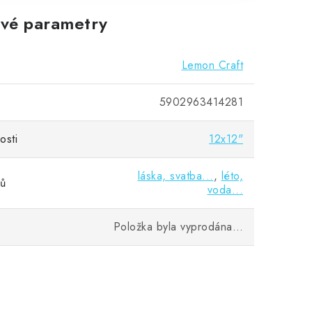
vé parametry
Lemon Craft
5902963414281
osti
12x12"
láska, svatba...
,
léto,
vů
voda...
Položka byla vyprodána…