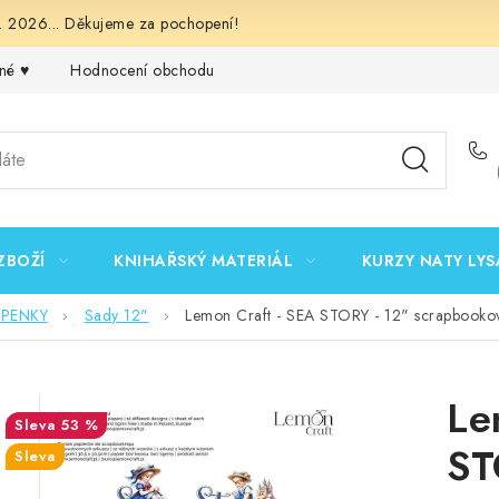
 2026... Děkujeme za pochopení!
né ♥️
Hodnocení obchodu
Obchodní podmínky
Podmínk
ZBOŽÍ
KNIHAŘSKÝ MATERIÁL
KURZY NATY LYS
EPENKY
Sady 12"
Lemon Craft - SEA STORY - 12" scrapbookov
Le
53 %
ST
Sleva