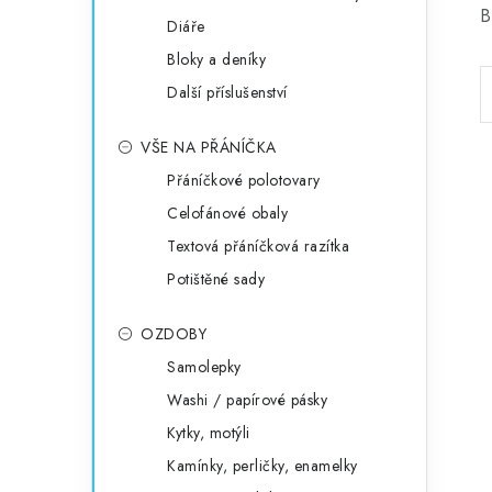
B
Diáře
Bloky a deníky
Další příslušenství
VŠE NA PŘÁNÍČKA
Přáníčkové polotovary
Celofánové obaly
Textová přáníčková razítka
Potištěné sady
OZDOBY
Samolepky
Washi / papírové pásky
Kytky, motýli
Kamínky, perličky, enamelky