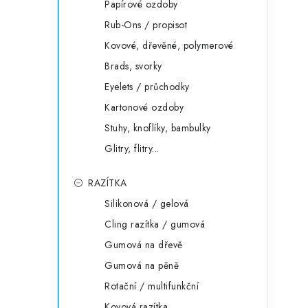
Papírové ozdoby
Rub-Ons / propisot
Kovové, dřevěné, polymerové
Brads, svorky
Eyelets / průchodky
Kartonové ozdoby
Stuhy, knoflíky, bambulky
Glitry, flitry...
RAZÍTKA
Silikonová / gelová
Cling razítka / gumová
Gumová na dřevě
Gumová na pěně
Rotační / multifunkční
Kovová razítka