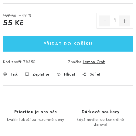
109 Kč
–49 %
55 Kč
Měrná cena:
PŘIDAT DO KOŠÍKU
Kód zboží:
78350
Značka:
Lemon Craft
Tisk
Zeptat se
Hlídat
Sdílet
Prioritou je pro nás
Dárkové poukazy
kvalitní zboží za rozumné ceny
když nevíte, co konkrétně
darovat