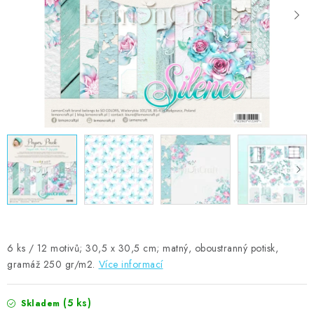
MOJE OBJEDNÁVKA
ZNAČKY
Doprava
Kontakty
Moje objednávka
Oblíbené ♥️
Hodnocení obchodu
Obchodní podmínky
Podmínky ochrany osobních údajů
Ověřování recenzí
Jak nakupovat
6 ks / 12 motivů; 30,5 x 30,5 cm; matný, oboustranný potisk,
gramáž 250 gr/m2.
Více informací
(5 ks)
Skladem