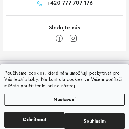
+420 777 707 176
Z
á
Informace pro vás
p
Používáme
cookies
, které nám umožňují poskytovat pro
a
Vás lepší služby. Na kontrolu cookies ve Vašem počítači
Doprava
Nepřehlédněte
t
můžete použít tento
online nástroj
.
Kontakty
í
Blog s nápady a návody
Facebook
Nastavení
Moje objednávka
Slovník pojmů, české návody
Oblíbené ♥️
Copyright 2026
HuráPapír.cz
. Všechna práva vyhrazena.
Upravit nastavení
Hurá TÝM
Odmítnout
Souhlasím
cookies
Hodnocení obchodu
Reklamace a vrácení zboží
Vytvořil Shoptet