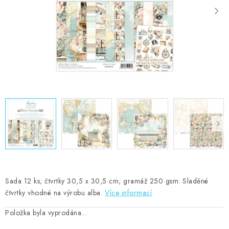
MOJE OBJEDNÁVKA
ZNAČKY
Doprava
Kontakty
Moje objednávka
Oblíbené ♥️
Hodnocení obchodu
Obchodní podmínky
Podmínky ochrany osobních údajů
Ověřování recenzí
Jak nakupovat
Sada 12 ks; čtvrtky 30,5 x 30,5 cm; gramáž 250 gsm. Sladěné
čtvrtky vhodné na výrobu alba.
Více informací
Položka byla vyprodána…