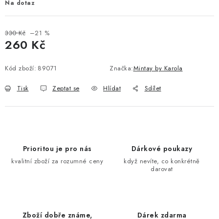
Na dotaz
330 Kč
–21 %
260 Kč
Měrná cena:
Kód zboží:
89071
Značka:
Mintay by Karola
Tisk
Zeptat se
Hlídat
Sdílet
Prioritou je pro nás
Dárkové poukazy
kvalitní zboží za rozumné ceny
když nevíte, co konkrétně
darovat
Zboží dobře známe,
Dárek zdarma