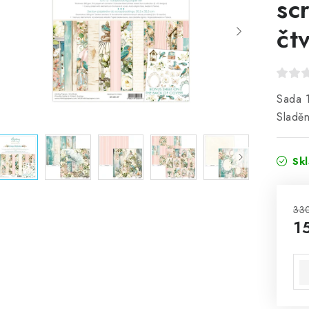
sc
čt
Sada 1
Sladěn
Sk
33
1
Mě