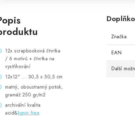
Popis
Doplňko
produktu
Značka
12x scrapbooková čtvrtka
EAN
/ 6 motivů + čtvrtka na
vystřihování
Další možn
12x12" ... 30,5 x 30,5 cm
matný, oboustranný potisk,
gramáž 250 gr/m2
archivální kvalita
acid&
lignin free