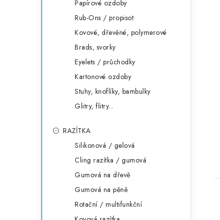
Papírové ozdoby
Rub-Ons / propisot
Kovové, dřevěné, polymerové
Brads, svorky
Eyelets / průchodky
Kartonové ozdoby
Stuhy, knoflíky, bambulky
Glitry, flitry...
RAZÍTKA
Silikonová / gelová
Cling razítka / gumová
Gumová na dřevě
Gumová na pěně
Rotační / multifunkční
Kovová razítka