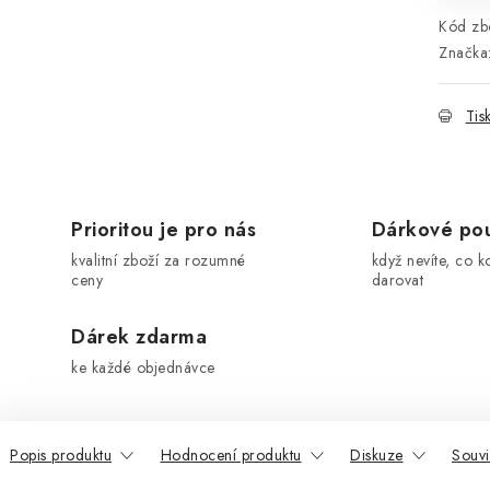
Kód zbo
Značka
Tis
Prioritou je pro nás
Dárkové po
kvalitní zboží za rozumné
když nevíte, co k
ceny
darovat
Dárek zdarma
ke každé objednávce
Popis produktu
Hodnocení produktu
Diskuze
Souvi