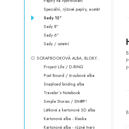
Papíry na vystřihování
Speciální, rýžové papíry, acetát
Sady 12"
Sady 8"
Sady 6"
Sady / ostatní
B
SCRAPBOOKOVÁ ALBA, BLOKY...
P
Project Life / D-RING
P
Post Bound / šroubová alba
Snapload binding alba
Traveler´s Notebook
Simple Stories / SN@P!
Látková a kartonová 3D alba
B
Kartonová alba - klasika
Kartonová alba - různé tvary