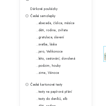
s
e
t
Dárkové poukázky
g
r
České samolepky
o
...abeceda, číslice, měsíce
a
r
...děti, rodina, zvířata
n
i
...gratulace, slavení
e
n
...svatba, láska
í
...jaro, Velikonoce
...léto, cestování, dovolená
p
...podzim, houby
a
...zima, Vánoce
n
České kartonové texty
e
...texty na papírová přání
l
...texty do deníků, alb
...děti, rodina