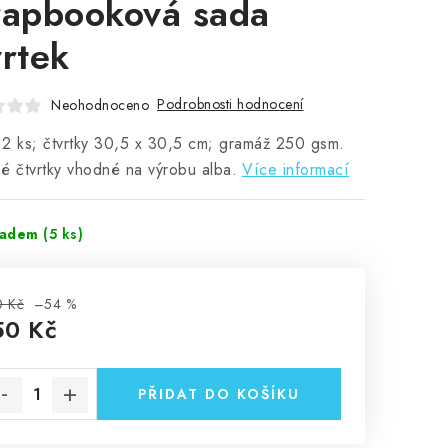
rapbooková sada
vrtek
Podrobnosti hodnocení
Neohodnoceno
2 ks; čtvrtky 30,5 x 30,5 cm; gramáž 250 gsm.
é čtvrtky vhodné na výrobu alba.
Více informací
ladem
(5 ks)
0 Kč
–54 %
50 Kč
rná cena:
PŘIDAT DO KOŠÍKU