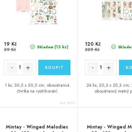
19 Kč
120 Kč
(13 ks)
Skladem
Sklade
39 Kč
209 Kč
1 ks; 30,5 x 30,5 cm; oboustranná
24 ks; 20,3 x 20,3 cm;
čtvrtka na vystřihování
oboustranný matný p
Kód:
88716
Mintay - Winged Melodies
Mintay - Winged M