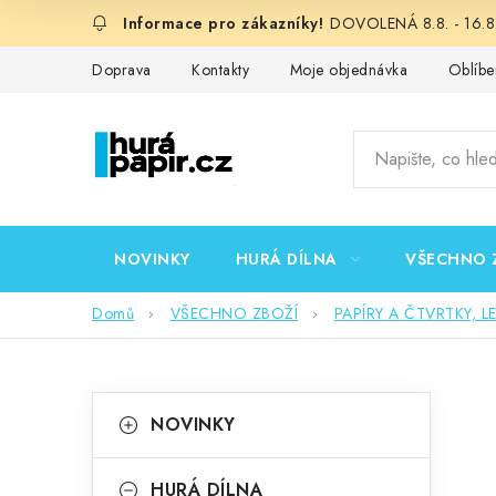
Přejít
DOVOLENÁ 8.8. - 16.8.
na
obsah
Doprava
Kontakty
Moje objednávka
Oblíbe
NOVINKY
HURÁ DÍLNA
VŠECHNO 
Domů
VŠECHNO ZBOŽÍ
PAPÍRY A ČTVRTKY, L
P
K
Přeskočit
NOVINKY
kategorie
a
o
t
HURÁ DÍLNA