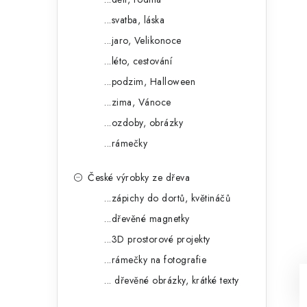
...svatba, láska
...jaro, Velikonoce
...léto, cestování
...podzim, Halloween
...zima, Vánoce
...ozdoby, obrázky
...rámečky
České výrobky ze dřeva
...zápichy do dortů, květináčů
...dřevěné magnetky
...3D prostorové projekty
...rámečky na fotografie
... dřevěné obrázky, krátké texty