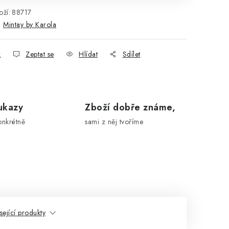
ží:
88717
:
Mintay by Karola
k
Zeptat se
Hlídat
Sdílet
ukazy
Zboží dobře známe,
onkrétně
sami z něj tvoříme
sející produkty