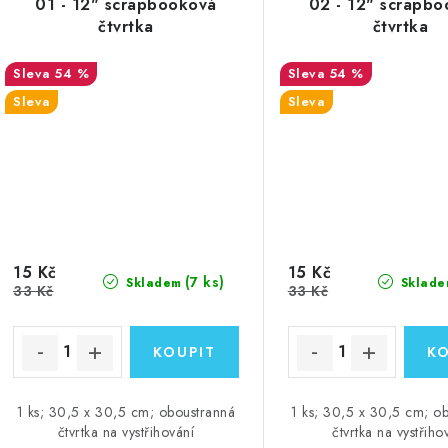
01 - 12" scrapbooková
02 - 12" scrapb
čtvrtka
čtvrtka
54 %
54 %
Sleva
Sleva
15 Kč
15 Kč
(7 ks)
Skladem
Sklade
33 Kč
33 Kč
1 ks; 30,5 x 30,5 cm; oboustranná
1 ks; 30,5 x 30,5 cm; o
čtvrtka na vystřihování
čtvrtka na vystřiho