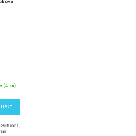
ooková
(4 ks)
m
boustranná
vání