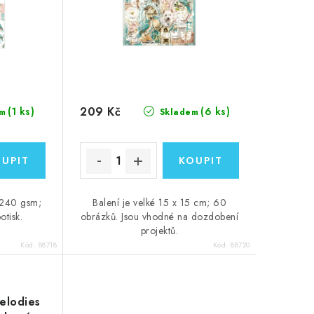
209 Kč
(1 ks)
(6 ks)
m
Skladem
 240 gsm;
Balení je velké 15 x 15 cm; 60
otisk.
obrázků. Jsou vhodné na dozdobení
projektů.
Kód:
88718
Kód:
88720
elodies