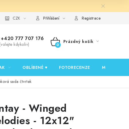
y ochrany osobních údajů
CZK
Ověřování recenzí
Jak nakupovat
Přihlášení
Registrace
+420 777 707 176
Prázdný košík
(volejte kdykoliv)
NÁKUPNÍ
KOŠÍK
AK
OBLÍBENÉ ♥️
FOTORECENZE
MOJE OBJED
ková sada čtvrtek
ntay - Winged
lodies - 12x12"