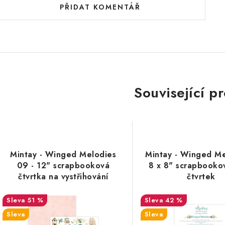
PŘIDAT KOMENTÁŘ
Související p
Mintay - Winged Melodies
Mintay - Winged Me
09 - 12" scrapbooková
8 x 8" scrapbooko
čtvrtka na vystřihování
čtvrtek
51 %
42 %
Sleva
Sleva