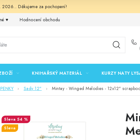
 2026... Děkujeme za pochopení!
né ♥️
Hodnocení obchodu
Obchodní podmínky
Podmínk
ZBOŽÍ
KNIHAŘSKÝ MATERIÁL
KURZY NATY LYS
EPENKY
Sady 12"
Mintay - Winged Melodies - 12x12" scrapboo
Mi
54 %
Me
Sleva