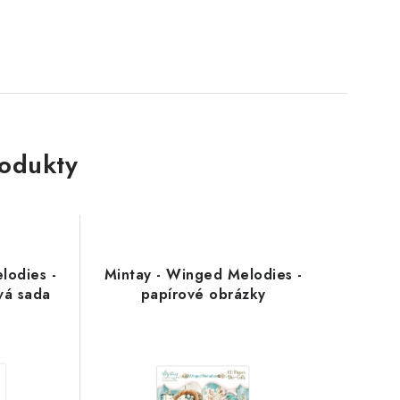
rodukty
lodies -
Mintay - Winged Melodies -
vá sada
papírové obrázky