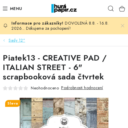
Přejít
Hleda
na
obsah
DOVOLENÁ 8.8. - 16.8.
NOVINKY
2026... Děkujeme za pochopení!
HURÁ DÍLNA
Sady 12"
VŠECHNO ZBOŽÍ
Piatek13 - CREATIVE PAD /
ITALIAN STREET - 6"
KNIHAŘSKÝ MATERIÁL
scrapbooková sada čtvrtek
KURZY NATY LYSAK
Podrobnosti hodnocení
Neohodnoceno
OBLÍBENÉ ♥️
Sleva
FOTORECENZE