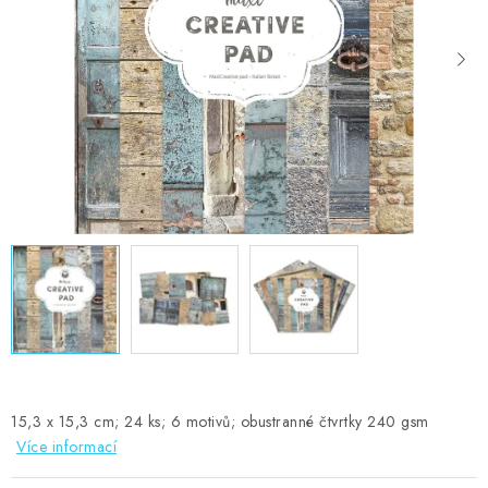
MOJE OBJEDNÁVKA
ZNAČKY
Doprava
Kontakty
Moje objednávka
Oblíbené ♥️
Hodnocení obchodu
Obchodní podmínky
Podmínky ochrany osobních údajů
Ověřování recenzí
Jak nakupovat
15,3 x 15,3 cm; 24 ks; 6 motivů; obustranné čtvrtky 240 gsm
Více informací