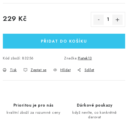
229 Kč
Měrná cena:
PŘIDAT DO KOŠÍKU
Kód zboží:
83256
Značka:
Piatek13
Tisk
Zeptat se
Hlídat
Sdílet
Prioritou je pro nás
Dárkové poukazy
kvalitní zboží za rozumné ceny
když nevíte, co konkrétně
darovat