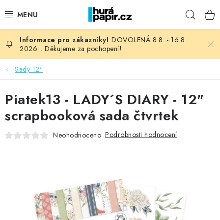
Přejít
Hleda
na
obsah
DOVOLENÁ 8.8. - 16.8.
NOVINKY
2026... Děkujeme za pochopení!
HURÁ DÍLNA
Sady 12"
VŠECHNO ZBOŽÍ
Piatek13 - LADY´S DIARY - 12"
scrapbooková sada čtvrtek
KNIHAŘSKÝ MATERIÁL
Podrobnosti hodnocení
Neohodnoceno
KURZY NATY LYSAK
OBLÍBENÉ ♥️
FOTORECENZE