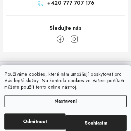
+420 777 707 176
Z
á
Informace pro vás
p
Používáme
cookies
, které nám umožňují poskytovat pro
a
Vás lepší služby. Na kontrolu cookies ve Vašem počítači
Doprava
Nepřehlédněte
t
můžete použít tento
online nástroj
.
Kontakty
í
Blog s nápady a návody
Facebook
Nastavení
Moje objednávka
Slovník pojmů, české návody
Oblíbené ♥️
Copyright 2026
HuráPapír.cz
. Všechna práva vyhrazena.
Upravit nastavení
Hurá TÝM
Odmítnout
Souhlasím
cookies
Hodnocení obchodu
Reklamace a vrácení zboží
Vytvořil Shoptet