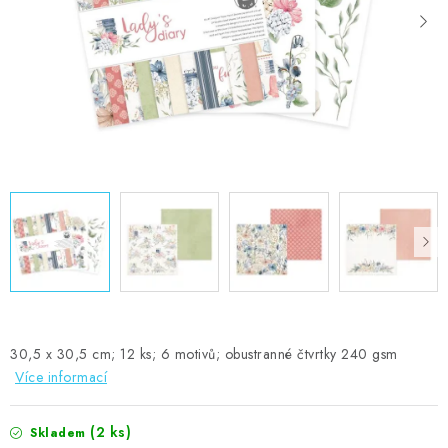
MOJE OBJEDNÁVKA
ZNAČKY
Doprava
Kontakty
Moje objednávka
Oblíbené ♥️
Hodnocení obchodu
Obchodní podmínky
Podmínky ochrany osobních údajů
Ověřování recenzí
Jak nakupovat
30,5 x 30,5 cm; 12 ks; 6 motivů; obustranné čtvrtky 240 gsm
Více informací
(2 ks)
Skladem