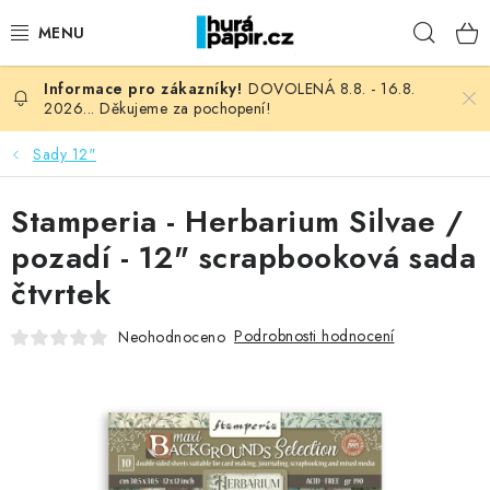
Přejít
Hleda
na
obsah
DOVOLENÁ 8.8. - 16.8.
NOVINKY
2026... Děkujeme za pochopení!
HURÁ DÍLNA
Sady 12"
VŠECHNO ZBOŽÍ
Stamperia - Herbarium Silvae /
pozadí - 12" scrapbooková sada
KNIHAŘSKÝ MATERIÁL
čtvrtek
KURZY NATY LYSAK
Podrobnosti hodnocení
Neohodnoceno
OBLÍBENÉ ♥️
FOTORECENZE