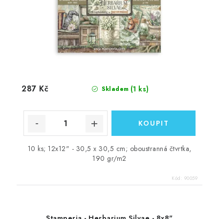
287 Kč
(1 ks)
Skladem
10 ks; 12x12" - 30,5 x 30,5 cm; oboustranná čtvrtka,
190 gr/m2
Kód:
90059
Stamperia - Herbarium Silvae - 8x8"