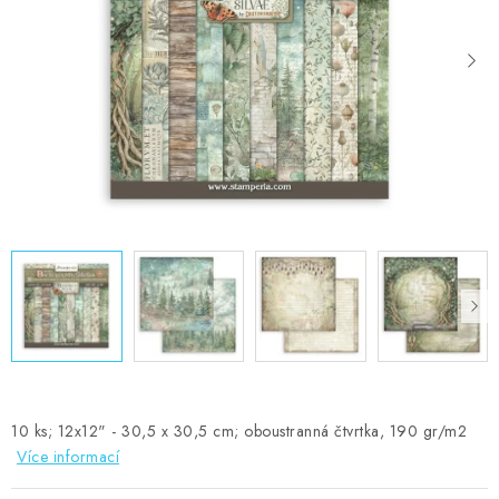
MOJE OBJEDNÁVKA
ZNAČKY
Doprava
Kontakty
Moje objednávka
Oblíbené ♥️
Hodnocení obchodu
Obchodní podmínky
Podmínky ochrany osobních údajů
Ověřování recenzí
Jak nakupovat
10 ks; 12x12" - 30,5 x 30,5 cm; oboustranná čtvrtka, 190 gr/m2
Více informací