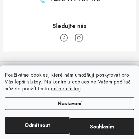
Z
á
Informace pro vás
p
Používáme
cookies
, které nám umožňují poskytovat pro
a
Vás lepší služby. Na kontrolu cookies ve Vašem počítači
Doprava
Nepřehlédněte
t
můžete použít tento
online nástroj
.
Kontakty
í
Blog s nápady a návody
Facebook
Nastavení
Moje objednávka
Slovník pojmů, české návody
Oblíbené ♥️
Copyright 2026
HuráPapír.cz
. Všechna práva vyhrazena.
Upravit nastavení
Hurá TÝM
Odmítnout
Souhlasím
cookies
Hodnocení obchodu
Reklamace a vrácení zboží
Vytvořil Shoptet