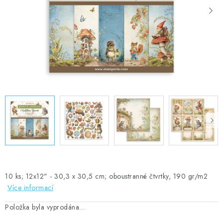
MOJE OBJEDNÁVKA
ZNAČKY
Doprava
Kontakty
Moje objednávka
Oblíbené ♥️
Hodnocení obchodu
Obchodní podmínky
Podmínky ochrany osobních údajů
Ověřování recenzí
Jak nakupovat
10 ks; 12x12" - 30,3 x 30,5 cm; oboustranné čtvrtky, 190 gr/m2
Více informací
Položka byla vyprodána…