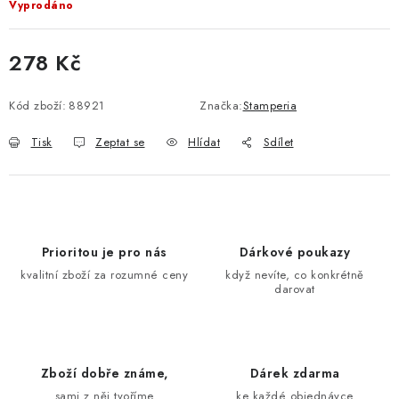
Vyprodáno
278 Kč
Měrná cena:
Kód zboží:
88921
Značka:
Stamperia
Tisk
Zeptat se
Hlídat
Sdílet
Prioritou je pro nás
Dárkové poukazy
kvalitní zboží za rozumné ceny
když nevíte, co konkrétně
darovat
Zboží dobře známe,
Dárek zdarma
sami z něj tvoříme
ke každé objednávce