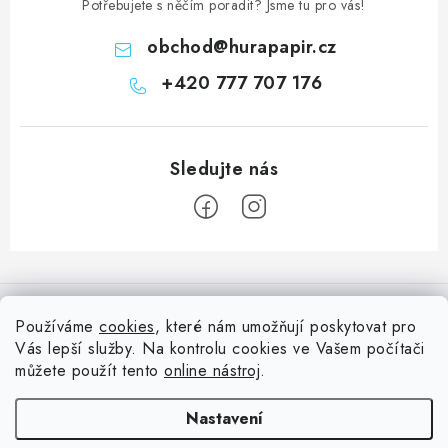
Potřebujete s něčím poradit? Jsme tu pro vás!
obchod
@
hurapapir.cz
+420 777 707 176
Z
á
Informace pro vás
p
Používáme
cookies
, které nám umožňují poskytovat pro
a
Vás lepší služby. Na kontrolu cookies ve Vašem počítači
Doprava
Nepřehlédněte
t
můžete použít tento
online nástroj
.
Kontakty
í
Blog s nápady a návody
Facebook
Nastavení
Moje objednávka
Slovník pojmů, české návody