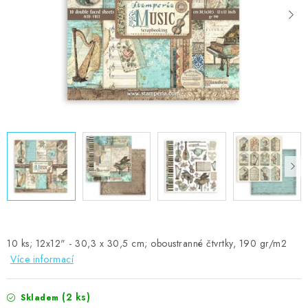
MOJE OBJEDNÁVKA
ZNAČKY
Doprava
Kontakty
Moje objednávka
Oblíbené ♥️
Hodnocení obchodu
Obchodní podmínky
Podmínky ochrany osobních údajů
Ověřování recenzí
Jak nakupovat
10 ks; 12x12" - 30,3 x 30,5 cm; oboustranné čtvrtky, 190 gr/m2
Více informací
(2 ks)
Skladem