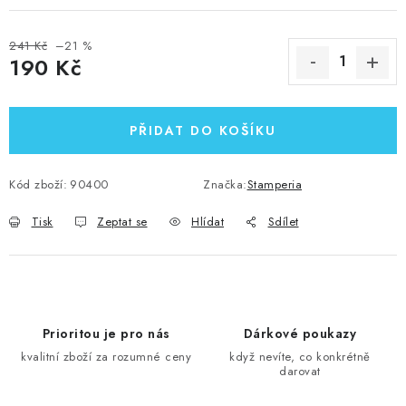
241 Kč
–21 %
190 Kč
Měrná cena:
PŘIDAT DO KOŠÍKU
Kód zboží:
90400
Značka:
Stamperia
Tisk
Zeptat se
Hlídat
Sdílet
Prioritou je pro nás
Dárkové poukazy
kvalitní zboží za rozumné ceny
když nevíte, co konkrétně
darovat