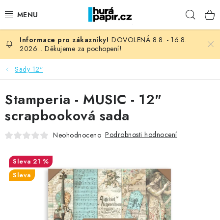
Přejít
Hleda
na
obsah
DOVOLENÁ 8.8. - 16.8.
NOVINKY
2026... Děkujeme za pochopení!
HURÁ DÍLNA
Sady 12"
VŠECHNO ZBOŽÍ
Stamperia - MUSIC - 12"
scrapbooková sada
KNIHAŘSKÝ MATERIÁL
Podrobnosti hodnocení
Neohodnoceno
KURZY NATY LYSAK
21 %
OBLÍBENÉ ♥️
Sleva
FOTORECENZE