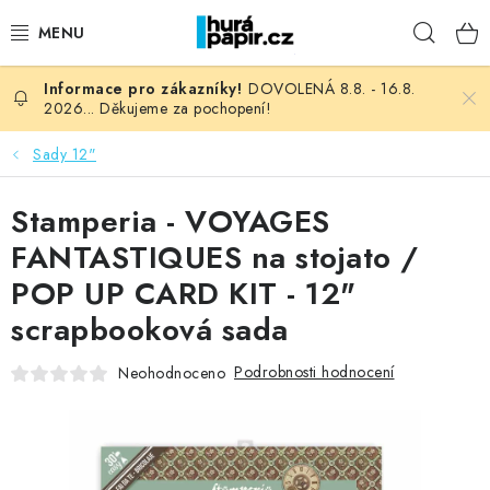
Přejít
Hleda
na
obsah
DOVOLENÁ 8.8. - 16.8.
NOVINKY
2026... Děkujeme za pochopení!
HURÁ DÍLNA
Sady 12"
VŠECHNO ZBOŽÍ
Stamperia - VOYAGES
FANTASTIQUES na stojato /
KNIHAŘSKÝ MATERIÁL
POP UP CARD KIT - 12"
scrapbooková sada
KURZY NATY LYSAK
Podrobnosti hodnocení
Neohodnoceno
OBLÍBENÉ ♥️
FOTORECENZE