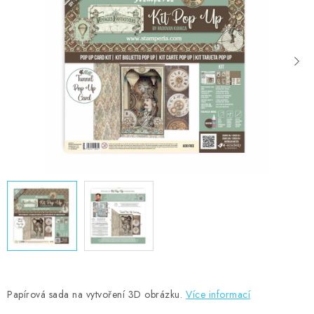
MOJE OBJEDNÁVKA
ZNAČKY
Doprava
Kontakty
Moje objednávka
Oblíbené ♥️
Hodnocení obchodu
Obchodní podmínky
Podmínky ochrany osobních údajů
Ověřování recenzí
Jak nakupovat
Papírová sada na vytvoření 3D obrázku.
Více informací