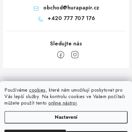
obchod
@
hurapapir.cz
+420 777 707 176
Z
á
Informace pro vás
p
Používáme
cookies
, které nám umožňují poskytovat pro
a
Vás lepší služby. Na kontrolu cookies ve Vašem počítači
Doprava
Nepřehlédněte
t
můžete použít tento
online nástroj
.
Kontakty
í
Blog s nápady a návody
Facebook
Nastavení
Moje objednávka
Slovník pojmů, české návody
Oblíbené ♥️