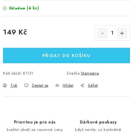
(4 ks)
Skladem
149 Kč
Měrná cena:
PŘIDAT DO KOŠÍKU
Kód zboží:
81131
Značka:
Stamperia
Tisk
Zeptat se
Hlídat
Sdílet
Prioritou je pro nás
Dárkové poukazy
kvalitní zboží za rozumné ceny
když nevíte, co konkrétně