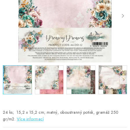
MOJE OBJEDNÁVKA
ZNAČKY
Doprava
Kontakty
Moje objednávka
Oblíbené ♥️
Hodnocení obchodu
Obchodní podmínky
Podmínky ochrany osobních údajů
Ověřování recenzí
Jak nakupovat
24 ks; 15,2 x 15,2 cm; matný, oboustranný potisk, gramáž 250
gr/m2.
Více informací