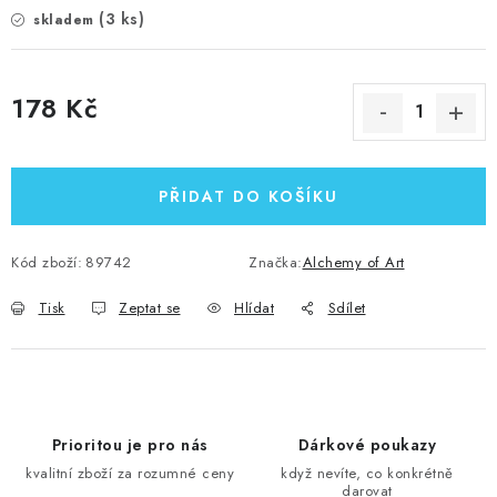
(3 ks)
skladem
178 Kč
Měrná cena:
PŘIDAT DO KOŠÍKU
Kód zboží:
89742
Značka:
Alchemy of Art
Tisk
Zeptat se
Hlídat
Sdílet
Prioritou je pro nás
Dárkové poukazy
kvalitní zboží za rozumné ceny
když nevíte, co konkrétně
darovat