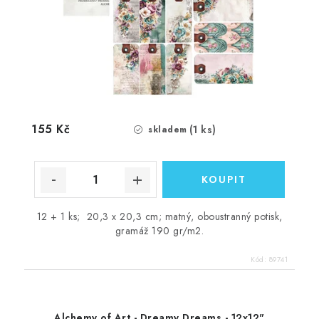
155 Kč
(1 ks)
skladem
12 + 1 ks; 20,3 x 20,3 cm; matný, oboustranný potisk,
gramáž 190 gr/m2.
Kód:
89741
Alchemy of Art - Dreamy Dreams - 12x12"