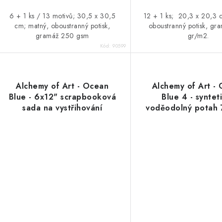
6 + 1 ks / 13 motivů; 30,5 x 30,5
12 + 1 ks; 20,3 x 20,3 
cm; matný, oboustranný potisk,
oboustranný potisk, gr
gramáž 250 gsm
gr/m2.
Kód:
90599
Alchemy of Art - Ocean
Alchemy of Art -
Blue - 6x12" scrapbooková
Blue 4 - syntet
sada na vystřihování
voděodolný potah 
cm