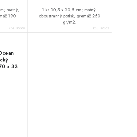
cm; matný,
1 ks 30,5 x 30,5 cm; matný,
amáž 190
oboustranný potisk, gramáž 250
gr/m2.
Kód:
90600
Kód:
90602
 Ocean
ický
70 x 33