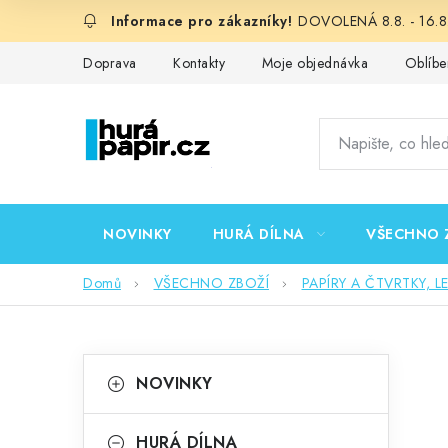
Přejít
DOVOLENÁ 8.8. - 16.8.
na
obsah
Doprava
Kontakty
Moje objednávka
Oblíbe
NOVINKY
HURÁ DÍLNA
VŠECHNO 
Domů
VŠECHNO ZBOŽÍ
PAPÍRY A ČTVRTKY, L
P
K
Přeskočit
NOVINKY
kategorie
a
o
t
HURÁ DÍLNA