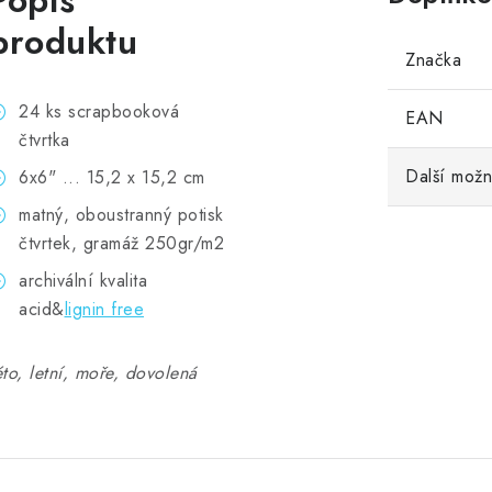
Popis
produktu
Značka
24 ks scrapbooková
EAN
čtvrtka
Další možn
6x6" ... 15,2 x 15,2 cm
matný, oboustranný potisk
čtvrtek, gramáž 250gr/m2
archivální kvalita
acid&
lignin free
éto, letní, moře, dovolená