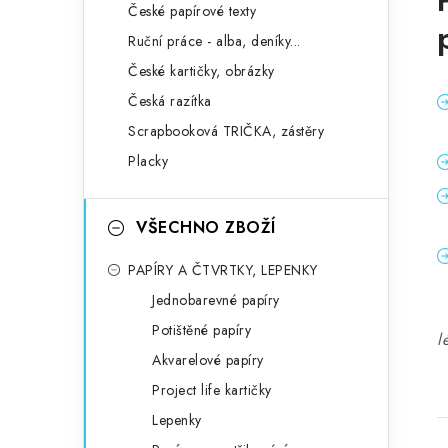
České papírové texty
Ruční práce - alba, deníky...
České kartičky, obrázky
Česká razítka
Scrapbooková TRIČKA, zástěry
Placky
VŠECHNO ZBOŽÍ
PAPÍRY A ČTVRTKY, LEPENKY
Jednobarevné papíry
Potištěné papíry
l
Akvarelové papíry
Project life kartičky
Lepenky