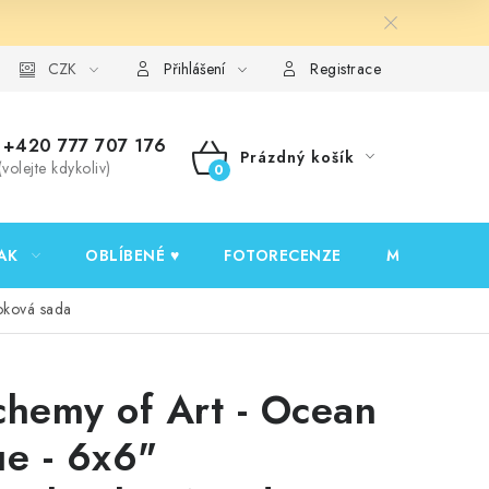
y ochrany osobních údajů
CZK
Ověřování recenzí
Jak nakupovat
Přihlášení
Registrace
+420 777 707 176
Prázdný košík
(volejte kdykoliv)
NÁKUPNÍ
KOŠÍK
AK
OBLÍBENÉ ♥️
FOTORECENZE
MOJE OBJED
oková sada
chemy of Art - Ocean
ue - 6x6"