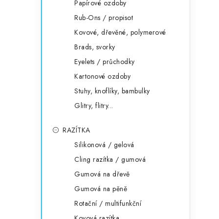
Papírové ozdoby
Rub-Ons / propisot
Kovové, dřevěné, polymerové
Brads, svorky
Eyelets / průchodky
Kartonové ozdoby
Stuhy, knoflíky, bambulky
Glitry, flitry...
RAZÍTKA
Silikonová / gelová
Cling razítka / gumová
Gumová na dřevě
Gumová na pěně
Rotační / multifunkční
Kovová razítka