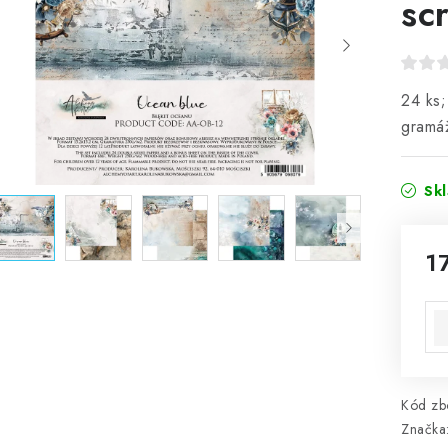
sc
24 ks;
gramá
Sk
1
Mě
Kód zbo
Značka