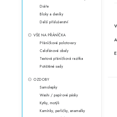
Diáře
Bloky a deníky
Další příslušenství
VŠE NA PŘÁNÍČKA
Přáníčkové polotovary
Celofánové obaly
E
Textová přáníčková razítka
Potištěné sady
OZDOBY
Samolepky
Washi / papírové pásky
Kytky, motýli
Kamínky, perličky, enamelky