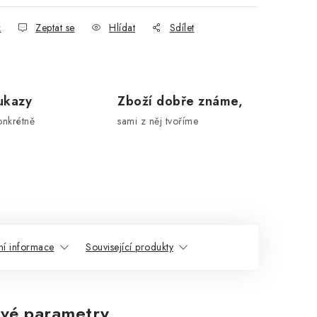
k
Zeptat se
Hlídat
Sdílet
ukazy
Zboží dobře známe,
onkrétně
sami z něj tvoříme
ní informace
Související produkty
vé parametry