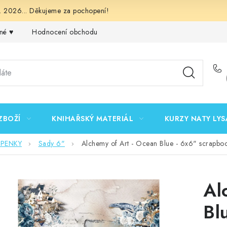
 2026... Děkujeme za pochopení!
né ♥️
Hodnocení obchodu
Obchodní podmínky
Podmínk
ZBOŽÍ
KNIHAŘSKÝ MATERIÁL
KURZY NATY LYS
EPENKY
Sady 6"
Alchemy of Art - Ocean Blue - 6x6" scrapbo
Al
Bl