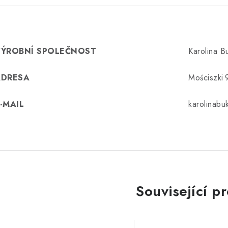
VÝROBNÍ SPOLEČNOST
Karolina 
ADRESA
Mościszki 
-MAIL
karolinab
Související p