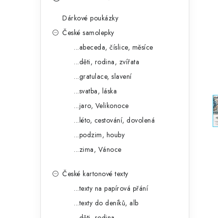
s
e
t
Dárkové poukázky
g
r
České samolepky
o
...abeceda, číslice, měsíce
a
r
...děti, rodina, zvířata
n
i
...gratulace, slavení
e
n
...svatba, láska
í
...jaro, Velikonoce
...léto, cestování, dovolená
p
...podzim, houby
a
...zima, Vánoce
n
České kartonové texty
e
...texty na papírová přání
l
...texty do deníků, alb
...děti, rodina