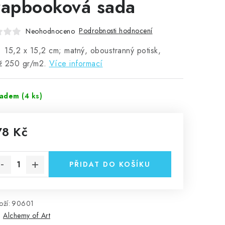
rapbooková sada
Podrobnosti hodnocení
Neohodnoceno
 15,2 x 15,2 cm; matný, oboustranný potisk,
ž 250 gr/m2.
Více informací
ladem
(4 ks)
78 Kč
rná cena:
PŘIDAT DO KOŠÍKU
ží:
90601
:
Alchemy of Art