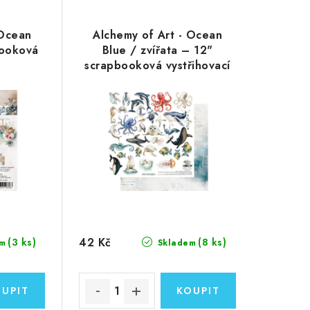
 Ocean
Alchemy of Art - Ocean
booková
Blue / zvířata – 12"
scrapbooková vystřihovací
čtvrtka
42 Kč
(3 ks)
(8 ks)
m
Skladem