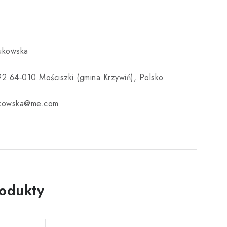
Bukowska
92 64‑010 Mościszki (gmina Krzywiń), Polsko
ukowska@me.com
rodukty