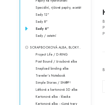
Papíry na vystřihování
Speciální, rýžové papíry, acetát
Sady 12"
B
Sady 8"
P
Sady 6"
P
Sady / ostatní
SCRAPBOOKOVÁ ALBA, BLOKY...
Project Life / D-RING
Post Bound / šroubová alba
Snapload binding alba
B
Traveler´s Notebook
Simple Stories / SN@P!
Látková a kartonová 3D alba
Kartonová alba - klasika
Kartonová alba - různé tvary