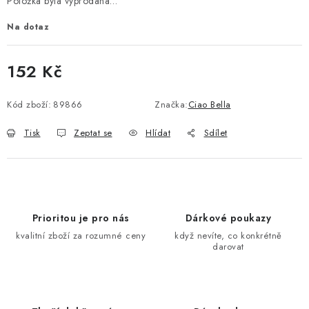
Položka byla vyprodána…
Na dotaz
152 Kč
Měrná cena:
Kód zboží:
89866
Značka:
Ciao Bella
Tisk
Zeptat se
Hlídat
Sdílet
Prioritou je pro nás
Dárkové poukazy
kvalitní zboží za rozumné ceny
když nevíte, co konkrétně
darovat