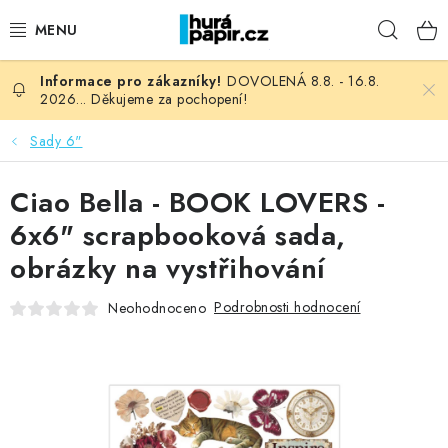
Přejít
Hleda
na
obsah
DOVOLENÁ 8.8. - 16.8.
NOVINKY
2026... Děkujeme za pochopení!
HURÁ DÍLNA
Sady 6"
VŠECHNO ZBOŽÍ
Ciao Bella - BOOK LOVERS -
6x6" scrapbooková sada,
KNIHAŘSKÝ MATERIÁL
obrázky na vystřihování
KURZY NATY LYSAK
Podrobnosti hodnocení
Neohodnoceno
OBLÍBENÉ ♥️
FOTORECENZE