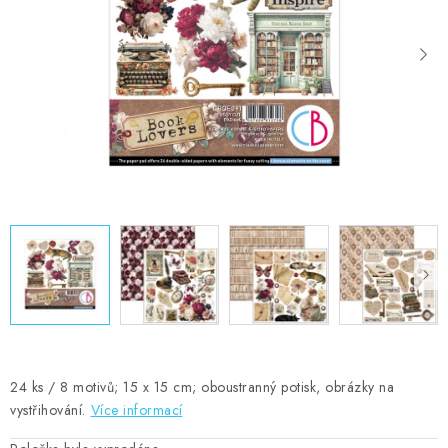
MOJE OBJEDNÁVKA
ZNAČKY
Doprava
Kontakty
Moje objednávka
Oblíbené ♥️
Hodnocení obchodu
Obchodní podmínky
Podmínky ochrany osobních údajů
Ověřování recenzí
Jak nakupovat
24 ks / 8 motivů; 15 x 15 cm; oboustranný potisk, obrázky na
vystřihování.
Více informací