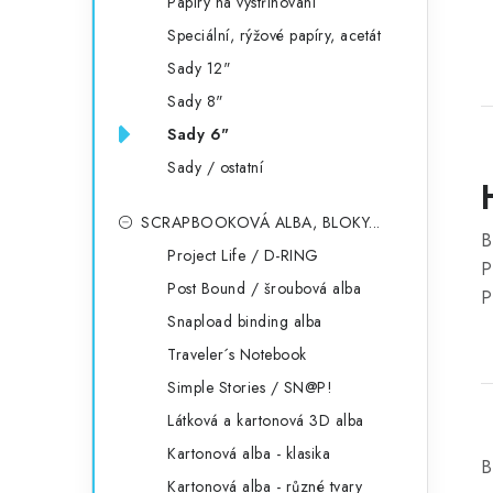
Papíry na vystřihování
Speciální, rýžové papíry, acetát
Sady 12"
Sady 8"
Sady 6"
Sady / ostatní
SCRAPBOOKOVÁ ALBA, BLOKY...
B
Project Life / D-RING
P
Post Bound / šroubová alba
P
Snapload binding alba
Traveler´s Notebook
Simple Stories / SN@P!
Látková a kartonová 3D alba
Kartonová alba - klasika
B
Kartonová alba - různé tvary