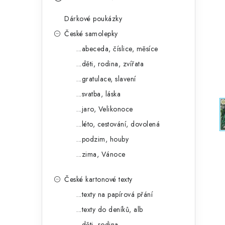
s
e
t
Dárkové poukázky
g
r
České samolepky
o
...abeceda, číslice, měsíce
a
r
...děti, rodina, zvířata
n
i
...gratulace, slavení
e
n
...svatba, láska
í
...jaro, Velikonoce
...léto, cestování, dovolená
p
...podzim, houby
a
...zima, Vánoce
n
České kartonové texty
e
...texty na papírová přání
l
...texty do deníků, alb
...děti, rodina