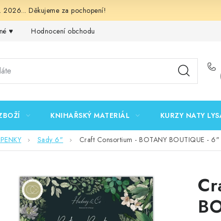
 2026... Děkujeme za pochopení!
né ♥️
Hodnocení obchodu
Obchodní podmínky
Podmínk
ZBOŽÍ
KNIHAŘSKÝ MATERIÁL
KURZY NATY LYS
EPENKY
Sady 6"
Craft Consortium - BOTANY BOUTIQUE - 6" 
Cr
BO