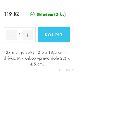
119 Kč
(2 ks)
Skladem
2x arch je velký 12,5 x 18,5 cm +
dřívko. Mikroskop vpravo dole 2,3 x
4,5 cm.
Kód:
88036