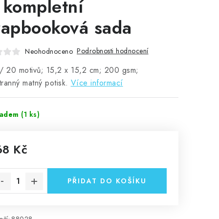
 kompletní
rapbooková sada
Podrobnosti hodnocení
Neohodnoceno
/ 20 motivů; 15,2 x 15,2 cm; 200 gsm;
ranný matný potisk.
Více informací
ladem
(1 ks)
68 Kč
rná cena:
PŘIDAT DO KOŠÍKU