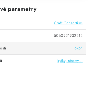
vé parametry
Craft Consortium
5060921932212
osti
6x6"
vů
kytky, stromy...