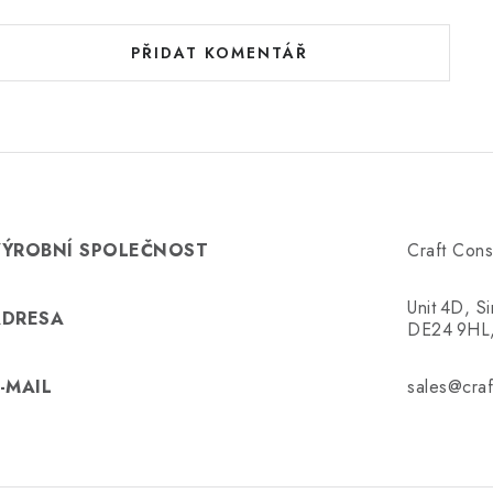
PŘIDAT KOMENTÁŘ
VÝROBNÍ SPOLEČNOST
Craft Cons
Unit 4D, S
ADRESA
DE24 9HL
-MAIL
sales@craf