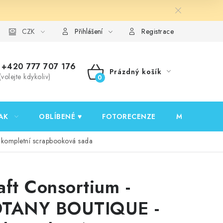
y ochrany osobních údajů
CZK
Ověřování recenzí
Jak nakupovat
Přihlášení
Registrace
+420 777 707 176
Prázdný košík
(volejte kdykoliv)
NÁKUPNÍ
KOŠÍK
AK
OBLÍBENÉ ♥️
FOTORECENZE
MOJE OBJED
kompletní scrapbooková sada
aft Consortium -
TANY BOUTIQUE -