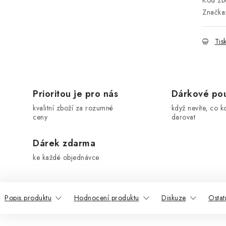
Kód zbo
Značka
Tis
Prioritou je pro nás
Dárkové po
kvalitní zboží za rozumné
když nevíte, co k
ceny
darovat
Dárek zdarma
ke každé objednávce
Popis produktu
Hodnocení produktu
Diskuze
Ostat