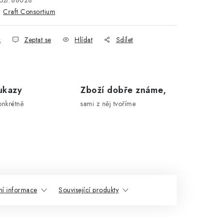
ží:
88028
:
Craft Consortium
k
Zeptat se
Hlídat
Sdílet
ukazy
Zboží dobře známe,
onkrétně
sami z něj tvoříme
ní informace
Související produkty