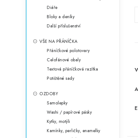
Diáře
Bloky a deníky
Další příslušenství
VŠE NA PŘÁNÍČKA
Přáníčkové polotovary
Celofánové obaly
Textová přáníčková razítka
Potištěné sady
OZDOBY
Samolepky
E
Washi / papírové pásky
Kytky, motýli
Kamínky, perličky, enamelky