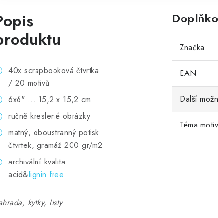
Popis
Doplňko
produktu
Značka
40x scrapbooková čtvrtka
EAN
/ 20 motivů
Další možn
6x6" ... 15,2 x 15,2 cm
ručně kreslené obrázky
Téma moti
matný, oboustranný potisk
čtvrtek, gramáž 200 gr/m2
archivální kvalita
acid&
lignin free
ahrada, kytky, listy