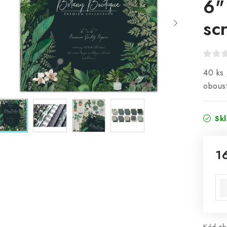
6"
sc
40 ks 
oboust
Sk
1
Mě