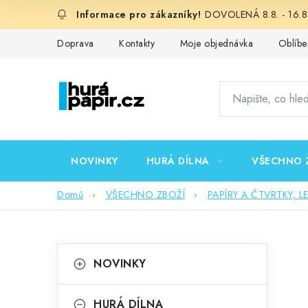
Přejít
DOVOLENÁ 8.8. - 16.8.
na
obsah
Doprava
Kontakty
Moje objednávka
Oblíbe
NOVINKY
HURÁ DÍLNA
VŠECHNO 
Domů
VŠECHNO ZBOŽÍ
PAPÍRY A ČTVRTKY, L
P
K
Přeskočit
NOVINKY
kategorie
a
o
t
HURÁ DÍLNA