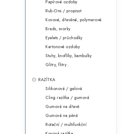
Papírové ozdoby
Rub-Ons / propisot
Kovové, dřevěné, polymerové
Brads, svorky
Eyelets / průchodky
Kartonové ozdoby
Stuhy, knoflíky, bambulky
Glitry, flitry...
RAZÍTKA
Silikonová / gelová
Cling razítka / gumová
Gumová na dřevě
Gumová na pěně
Rotační / multifunkční
Kovová razítka