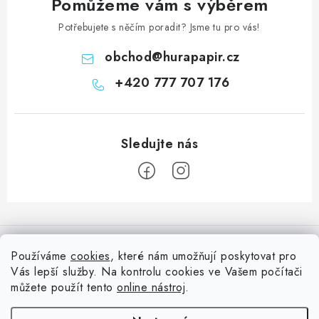
Pomůžeme vám s výběrem
Potřebujete s něčím poradit? Jsme tu pro vás!
obchod
@
hurapapir.cz
+420 777 707 176
Z
á
Informace pro vás
p
Používáme
cookies
, které nám umožňují poskytovat pro
a
Vás lepší služby. Na kontrolu cookies ve Vašem počítači
Doprava
Nepřehlédněte
t
můžete použít tento
online nástroj
.
Kontakty
í
Blog s nápady a návody
Facebook