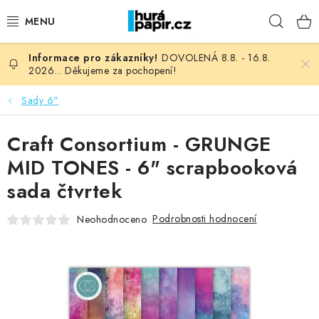
Přejít
Hleda
na
obsah
DOVOLENÁ 8.8. - 16.8.
NOVINKY
2026... Děkujeme za pochopení!
HURÁ DÍLNA
Sady 6"
VŠECHNO ZBOŽÍ
Craft Consortium - GRUNGE
MID TONES - 6" scrapbooková
KNIHAŘSKÝ MATERIÁL
sada čtvrtek
KURZY NATY LYSAK
Podrobnosti hodnocení
Neohodnoceno
OBLÍBENÉ ♥️
FOTORECENZE