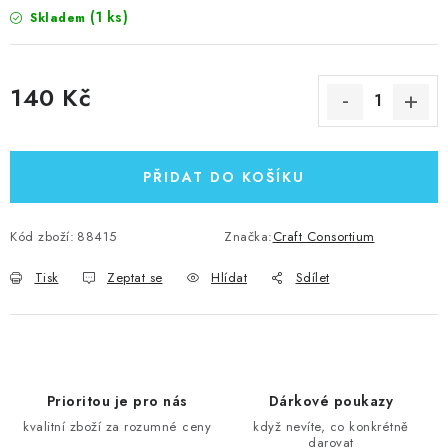
(1 ks)
Skladem
140 Kč
Měrná cena:
PŘIDAT DO KOŠÍKU
Kód zboží:
88415
Značka:
Craft Consortium
Tisk
Zeptat se
Hlídat
Sdílet
Prioritou je pro nás
Dárkové poukazy
kvalitní zboží za rozumné ceny
když nevíte, co konkrétně
darovat