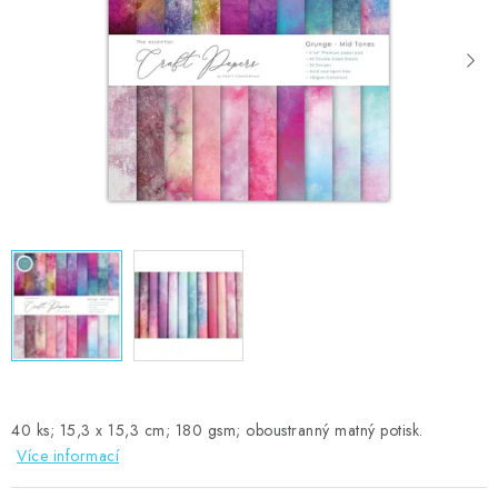
MOJE OBJEDNÁVKA
ZNAČKY
Doprava
Kontakty
Moje objednávka
Oblíbené ♥️
Hodnocení obchodu
Obchodní podmínky
Podmínky ochrany osobních údajů
Ověřování recenzí
Jak nakupovat
40 ks; 15,3 x 15,3 cm; 180 gsm; oboustranný matný potisk.
Více informací