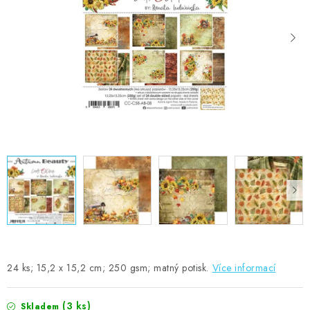
MOJE OBJEDNÁVKA
ZNAČKY
Doprava
Kontakty
Moje objednávka
Oblíbené ♥️
Hodnocení obchodu
Obchodní podmínky
Podmínky ochrany osobních údajů
Ověřování recenzí
Jak nakupovat
24 ks; 15,2 x 15,2 cm; 250 gsm; matný potisk.
Více informací
(3 ks)
Skladem