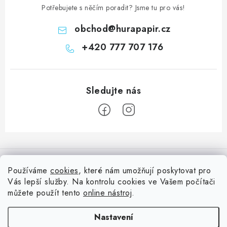
Potřebujete s něčím poradit? Jsme tu pro vás!
obchod
@
hurapapir.cz
+420 777 707 176
Z
á
Informace pro vás
p
Používáme
cookies
, které nám umožňují poskytovat pro
a
Vás lepší služby. Na kontrolu cookies ve Vašem počítači
Doprava
Nepřehlédněte
t
můžete použít tento
online nástroj
.
Kontakty
í
Blog s nápady a návody
Facebook
Nastavení
Moje objednávka
Slovník pojmů, české návody