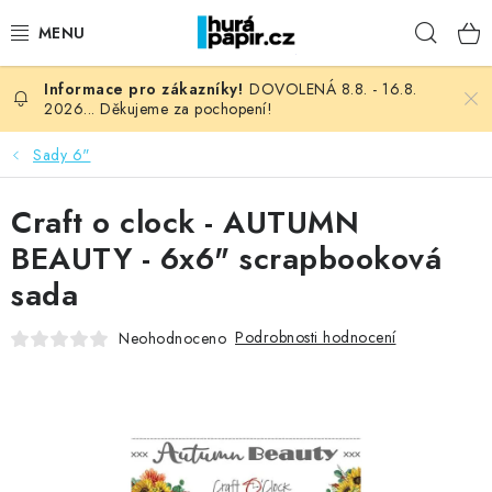
Přejít
Hleda
na
obsah
DOVOLENÁ 8.8. - 16.8.
NOVINKY
2026... Děkujeme za pochopení!
HURÁ DÍLNA
Sady 6"
VŠECHNO ZBOŽÍ
Craft o clock - AUTUMN
BEAUTY - 6x6" scrapbooková
KNIHAŘSKÝ MATERIÁL
sada
KURZY NATY LYSAK
Podrobnosti hodnocení
Neohodnoceno
OBLÍBENÉ ♥️
FOTORECENZE