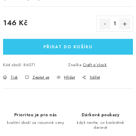
146 Kč
Měrná cena:
PŘIDAT DO KOŠÍKU
Kód zboží:
86071
Značka:
Craft o´clock
Tisk
Zeptat se
Hlídat
Sdílet
Prioritou je pro nás
Dárkové poukazy
kvalitní zboží za rozumné ceny
když nevíte, co konkrétně
darovat