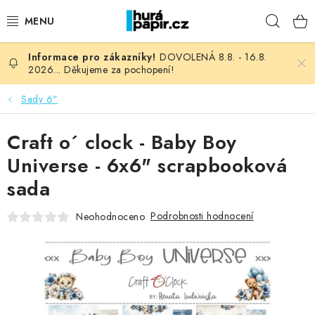
Přejít
Hleda
na
obsah
DOVOLENÁ 8.8. - 16.8.
NOVINKY
2026... Děkujeme za pochopení!
HURÁ DÍLNA
Sady 6"
VŠECHNO ZBOŽÍ
Craft o´ clock - Baby Boy
Universe - 6x6" scrapbooková
KNIHAŘSKÝ MATERIÁL
sada
KURZY NATY LYSAK
Podrobnosti hodnocení
Neohodnoceno
OBLÍBENÉ ♥️
FOTORECENZE