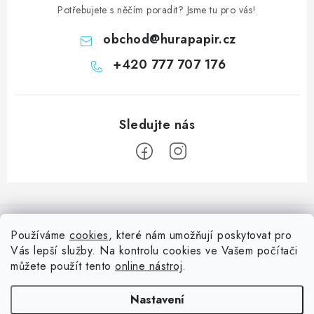
Potřebujete s něčím poradit? Jsme tu pro vás!
obchod
@
hurapapir.cz
+420 777 707 176
Z
á
Informace pro vás
p
Používáme
cookies
, které nám umožňují poskytovat pro
a
Vás lepší služby. Na kontrolu cookies ve Vašem počítači
Doprava
Nepřehlédněte
t
můžete použít tento
online nástroj
.
Kontakty
í
Blog s nápady a návody
Facebook
Nastavení
Moje objednávka
Slovník pojmů, české návody