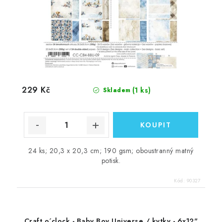
229 Kč
(1 ks)
Skladem
24 ks; 20,3 x 20,3 cm; 190 gsm; oboustranný matný
potisk.
Kód:
90327
Craft o´clock - Baby Boy Universe / kytky - 6x12"