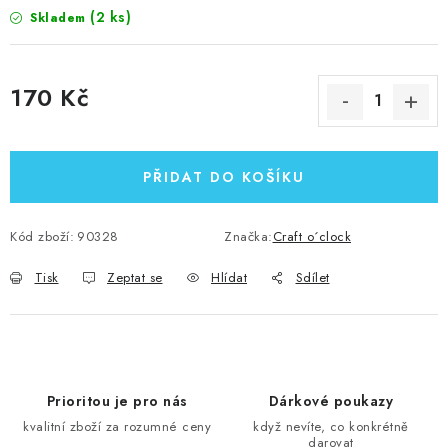
(2 ks)
Skladem
170 Kč
Měrná cena:
PŘIDAT DO KOŠÍKU
Kód zboží:
90328
Značka:
Craft o´clock
Tisk
Zeptat se
Hlídat
Sdílet
Prioritou je pro nás
Dárkové poukazy
kvalitní zboží za rozumné ceny
když nevíte, co konkrétně
darovat