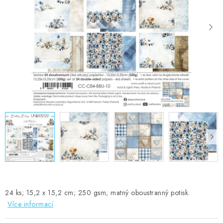
MOJE OBJEDNÁVKA
ZNAČKY
Doprava
Kontakty
Moje objednávka
Oblíbené ♥️
Hodnocení obchodu
Obchodní podmínky
Podmínky ochrany osobních údajů
Ověřování recenzí
Jak nakupovat
24 ks; 15,2 x 15,2 cm; 250 gsm; matný oboustranný potisk.
Více informací