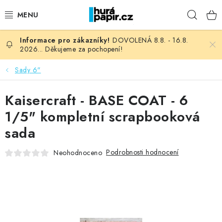
Přejít
Hleda
na
obsah
DOVOLENÁ 8.8. - 16.8.
NOVINKY
2026... Děkujeme za pochopení!
HURÁ DÍLNA
Sady 6"
VŠECHNO ZBOŽÍ
Kaisercraft - BASE COAT - 6
1/5" kompletní scrapbooková
KNIHAŘSKÝ MATERIÁL
sada
KURZY NATY LYSAK
Podrobnosti hodnocení
Neohodnoceno
OBLÍBENÉ ♥️
FOTORECENZE