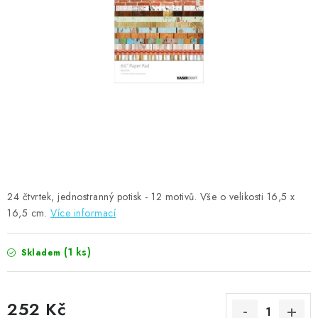
MOJE OBJEDNÁVKA
ZNAČKY
Doprava
Kontakty
Moje objednávka
Oblíbené ♥️
Hodnocení obchodu
Obchodní podmínky
Podmínky ochrany osobních údajů
Ověřování recenzí
Jak nakupovat
24 čtvrtek, jednostranný potisk - 12 motivů. Vše o velikosti 16,5 x
16,5 cm.
Více informací
(1 ks)
Skladem
252 Kč