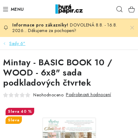
Přejít
Hleda
na
obsah
DOVOLENÁ 8.8. - 16.8.
NOVINKY
2026... Děkujeme za pochopení!
HURÁ DÍLNA
Sady 6"
VŠECHNO ZBOŽÍ
Mintay - BASIC BOOK 10 /
WOOD - 6x8" sada
KNIHAŘSKÝ MATERIÁL
podkladových čtvrtek
KURZY NATY LYSAK
Podrobnosti hodnocení
Neohodnoceno
OBLÍBENÉ ♥️
40 %
Sleva
FOTORECENZE