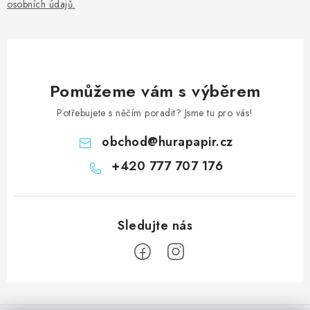
osobních údajů
.
Pomůžeme vám s výběrem
Potřebujete s něčím poradit? Jsme tu pro vás!
obchod
@
hurapapir.cz
+420 777 707 176
Z