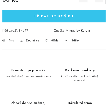
Měrná cena:
PŘIDAT DO KOŠÍKU
Kód zboží:
84677
Značka:
Mintay by Karola
Tisk
Zeptat se
Hlídat
Sdílet
Prioritou je pro nás
Dárkové poukazy
kvalitní zboží za rozumné ceny
když nevíte, co konkrétně
darovat
Zboží dobře známe,
Dárek zdarma