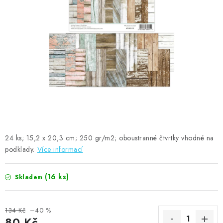
MOJE OBJEDNÁVKA
ZNAČKY
Doprava
Kontakty
Moje objednávka
Oblíbené ♥️
Hodnocení obchodu
Obchodní podmínky
Podmínky ochrany osobních údajů
Ověřování recenzí
Jak nakupovat
24 ks; 15,2 x 20,3 cm; 250 gr/m2; oboustranné čtvrtky vhodné na
podklady.
Více informací
(16 ks)
Skladem
134 Kč
–40 %
80 Kč