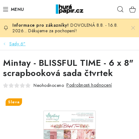
Přejít
Hleda
na
obsah
DOVOLENÁ 8.8. - 16.8.
NOVINKY
2026... Děkujeme za pochopení!
HURÁ DÍLNA
Sady 6"
VŠECHNO ZBOŽÍ
Mintay - BLISSFUL TIME - 6 x 8"
scrapbooková sada čtvrtek
KNIHAŘSKÝ MATERIÁL
Podrobnosti hodnocení
Neohodnoceno
KURZY NATY LYSAK
Sleva
OBLÍBENÉ ♥️
FOTORECENZE