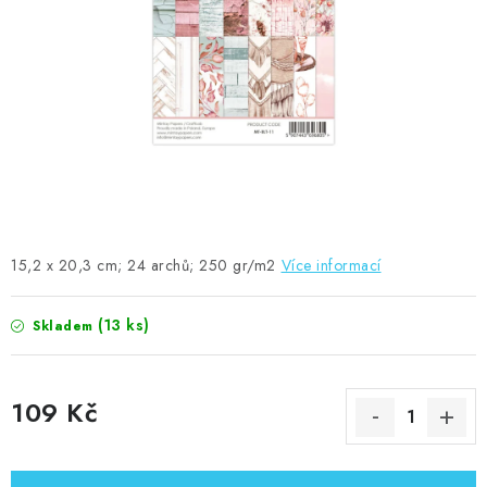
MOJE OBJEDNÁVKA
ZNAČKY
Doprava
Kontakty
Moje objednávka
Oblíbené ♥️
Hodnocení obchodu
Obchodní podmínky
Podmínky ochrany osobních údajů
Ověřování recenzí
Jak nakupovat
15,2 x 20,3 cm; 24 archů; 250 gr/m2
Více informací
(13 ks)
Skladem
109 Kč
Měrná cena: