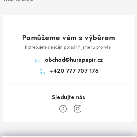
Pomůžeme vám s výběrem
Potřebujete s něčím poradit? Jsme tu pro vás!
obchod
@
hurapapir.cz
+420 777 707 176
Z
á