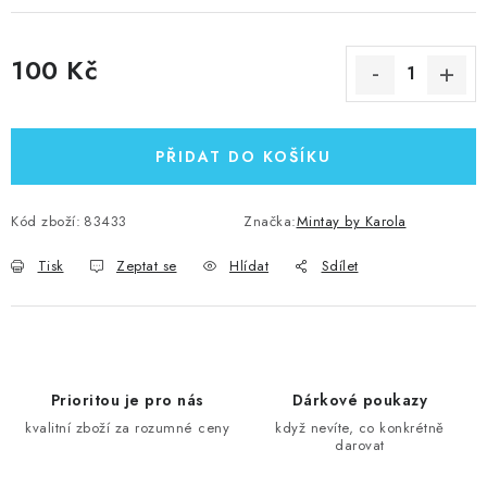
100 Kč
Měrná cena:
PŘIDAT DO KOŠÍKU
Kód zboží:
83433
Značka:
Mintay by Karola
Tisk
Zeptat se
Hlídat
Sdílet
Prioritou je pro nás
Dárkové poukazy
kvalitní zboží za rozumné ceny
když nevíte, co konkrétně
darovat