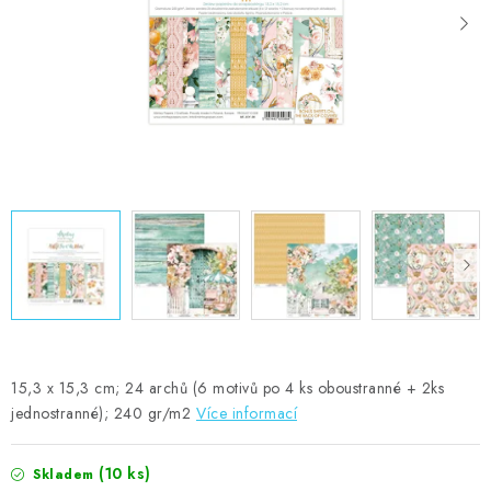
MOJE OBJEDNÁVKA
ZNAČKY
Doprava
Kontakty
Moje objednávka
Oblíbené ♥️
Hodnocení obchodu
Obchodní podmínky
Podmínky ochrany osobních údajů
Ověřování recenzí
Jak nakupovat
15,3 x 15,3 cm; 24 archů (6 motivů po 4 ks oboustranné + 2ks
jednostranné); 240 gr/m2
Více informací
(10 ks)
Skladem