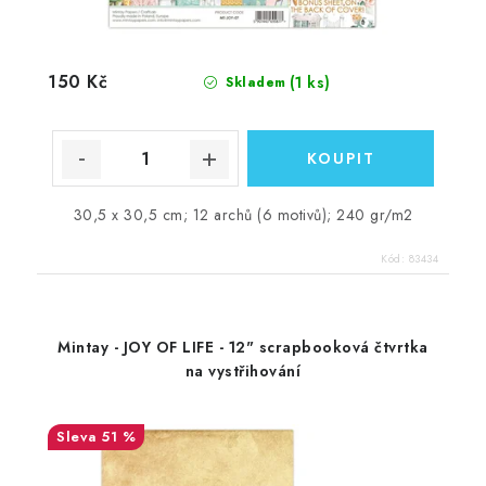
150 Kč
(1 ks)
Skladem
30,5 x 30,5 cm; 12 archů (6 motivů); 240 gr/m2
Kód:
83434
Mintay - JOY OF LIFE - 12" scrapbooková čtvrtka
na vystřihování
51 %