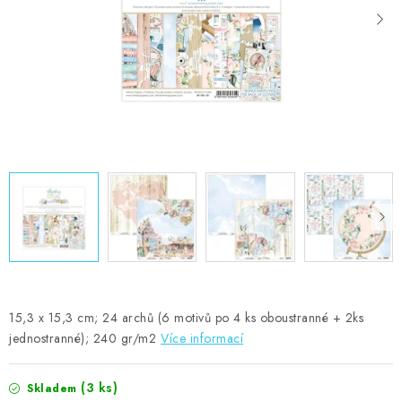
MOJE OBJEDNÁVKA
ZNAČKY
Doprava
Kontakty
Moje objednávka
Oblíbené ♥️
Hodnocení obchodu
Obchodní podmínky
Podmínky ochrany osobních údajů
Ověřování recenzí
Jak nakupovat
15,3 x 15,3 cm; 24 archů (6 motivů po 4 ks oboustranné + 2ks
jednostranné); 240 gr/m2
Více informací
(3 ks)
Skladem