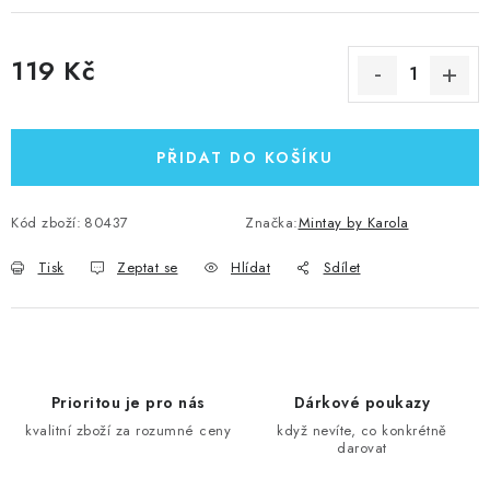
119 Kč
Měrná cena:
PŘIDAT DO KOŠÍKU
Kód zboží:
80437
Značka:
Mintay by Karola
Tisk
Zeptat se
Hlídat
Sdílet
Prioritou je pro nás
Dárkové poukazy
kvalitní zboží za rozumné ceny
když nevíte, co konkrétně
darovat