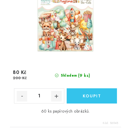
80 Kč
(9 ks)
Skladem
200 Kč
60 ks papírových obrázků.
Kód:
86948