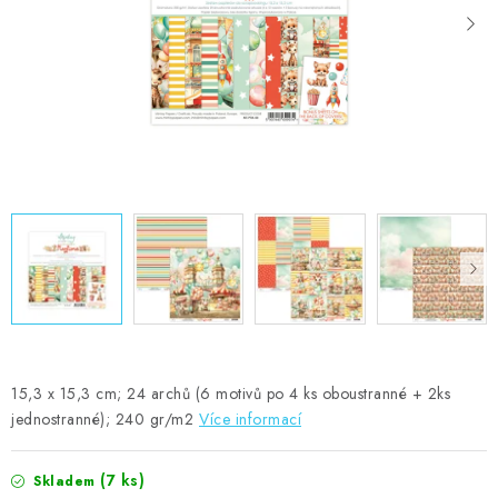
MOJE OBJEDNÁVKA
ZNAČKY
Doprava
Kontakty
Moje objednávka
Oblíbené ♥️
Hodnocení obchodu
Obchodní podmínky
Podmínky ochrany osobních údajů
Ověřování recenzí
Jak nakupovat
15,3 x 15,3 cm; 24 archů (6 motivů po 4 ks oboustranné + 2ks
jednostranné); 240 gr/m2
Více informací
(7 ks)
Skladem