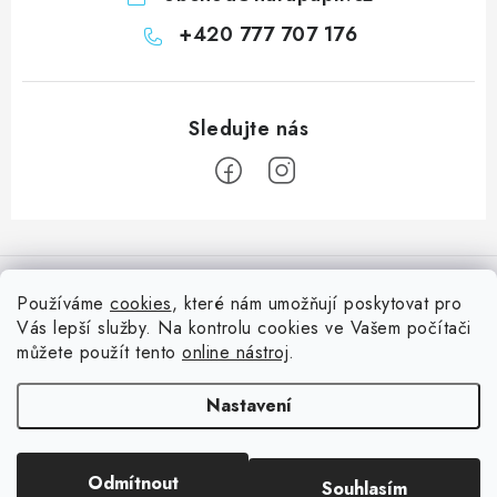
+420 777 707 176
Z
á
Informace pro vás
p
Používáme
cookies
, které nám umožňují poskytovat pro
a
Vás lepší služby. Na kontrolu cookies ve Vašem počítači
Doprava
Nepřehlédněte
t
můžete použít tento
online nástroj
.
Kontakty
í
Blog s nápady a návody
Facebook
Nastavení
Moje objednávka
Slovník pojmů, české návody
Oblíbené ♥️
Copyright 2026
HuráPapír.cz
. Všechna práva vyhrazena.
Upravit nastavení
Hurá TÝM
Odmítnout
Souhlasím
cookies
Hodnocení obchodu