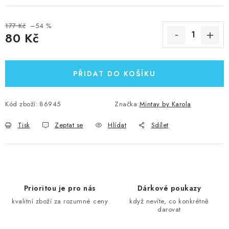
177 Kč
–54 %
80 Kč
Měrná cena:
PŘIDAT DO KOŠÍKU
Kód zboží:
86945
Značka:
Mintay by Karola
Tisk
Zeptat se
Hlídat
Sdílet
Prioritou je pro nás
Dárkové poukazy
kvalitní zboží za rozumné ceny
když nevíte, co konkrétně
darovat