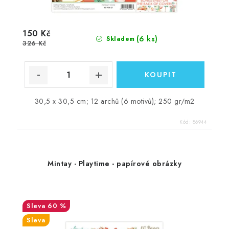
150 Kč
(6 ks)
Skladem
326 Kč
30,5 x 30,5 cm; 12 archů (6 motivů); 250 gr/m2
Kód:
86944
Mintay - Playtime - papírové obrázky
60 %
Sleva