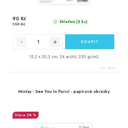
90 Kč
(5 ks)
Skladem
159 Kč
15,2 x 20,3 cm; 24 archů; 250 gr/m2
Kód:
88326
Mintay - See You In Paris! - papírové obrázky
28 %