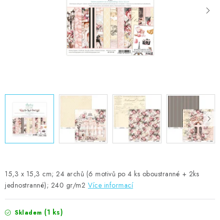
MOJE OBJEDNÁVKA
ZNAČKY
Doprava
Kontakty
Moje objednávka
Oblíbené ♥️
Hodnocení obchodu
Obchodní podmínky
Podmínky ochrany osobních údajů
Ověřování recenzí
Jak nakupovat
15,3 x 15,3 cm; 24 archů (6 motivů po 4 ks oboustranné + 2ks
jednostranné); 240 gr/m2
Více informací
(1 ks)
Skladem