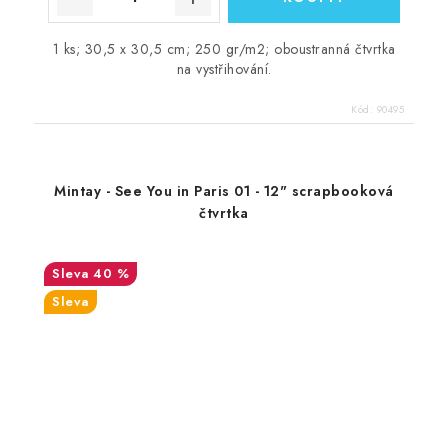
1 ks; 30,5 x 30,5 cm; 250 gr/m2; oboustranná čtvrtka
na vystřihování.
Kód:
90495
Mintay - See You in Paris 01 - 12" scrapbooková
čtvrtka
40 %
Sleva