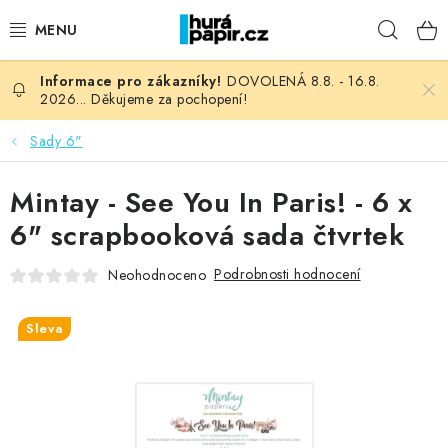
Přejít
Hleda
na
obsah
DOVOLENÁ 8.8. - 16.8.
NOVINKY
2026... Děkujeme za pochopení!
HURÁ DÍLNA
Sady 6"
VŠECHNO ZBOŽÍ
Mintay - See You In Paris! - 6 x
6" scrapbooková sada čtvrtek
KNIHAŘSKÝ MATERIÁL
Podrobnosti hodnocení
Neohodnoceno
KURZY NATY LYSAK
Sleva
OBLÍBENÉ ♥️
FOTORECENZE