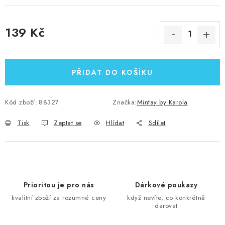
139 Kč
Měrná cena:
PŘIDAT DO KOŠÍKU
Kód zboží:
88327
Značka:
Mintay by Karola
Tisk
Zeptat se
Hlídat
Sdílet
Prioritou je pro nás
Dárkové poukazy
kvalitní zboží za rozumné ceny
když nevíte, co konkrétně
darovat