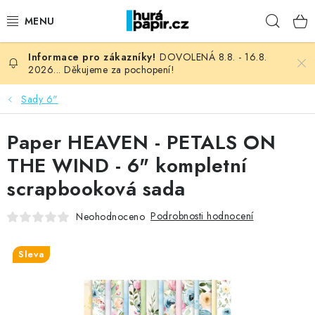
Přejít
Hleda
na
obsah
DOVOLENÁ 8.8. - 16.8.
NOVINKY
2026... Děkujeme za pochopení!
HURÁ DÍLNA
Sady 6"
VŠECHNO ZBOŽÍ
Paper HEAVEN - PETALS ON
THE WIND - 6" kompletní
KNIHAŘSKÝ MATERIÁL
scrapbooková sada
KURZY NATY LYSAK
Podrobnosti hodnocení
Neohodnoceno
OBLÍBENÉ ♥️
Sleva
FOTORECENZE