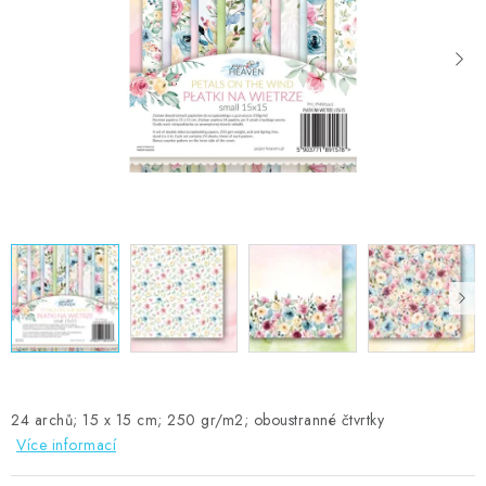
MOJE OBJEDNÁVKA
ZNAČKY
Doprava
Kontakty
Moje objednávka
Oblíbené ♥️
Hodnocení obchodu
Obchodní podmínky
Podmínky ochrany osobních údajů
Ověřování recenzí
Jak nakupovat
24 archů; 15 x 15 cm; 250 gr/m2; oboustranné čtvrtky
Více informací