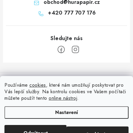
obchod
@
hurapapir.cz
+420 777 707 176
Z
á
Informace pro vás
p
Používáme
cookies
, které nám umožňují poskytovat pro
a
Vás lepší služby. Na kontrolu cookies ve Vašem počítači
Doprava
Nepřehlédněte
t
můžete použít tento
online nástroj
.
Kontakty
í
Blog s nápady a návody
Facebook
Nastavení
Moje objednávka
Slovník pojmů, české návody
Oblíbené ♥️
Copyright 2026
HuráPapír.cz
. Všechna práva vyhrazena.
Upravit nastavení
Hurá TÝM