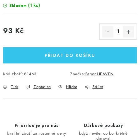
(1 ks)
Skladem
93 Kč
Měrná cena:
PŘIDAT DO KOŠÍKU
Kód zboží:
81463
Značka:
Paper HEAVEN
Tisk
Zeptat se
Hlídat
Sdílet
Prioritou je pro nás
Dárkové poukazy
kvalitní zboží za rozumné ceny
když nevíte, co konkrétně
darovat