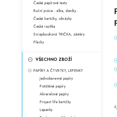
České papírové texty
Ruční práce - alba, deníky...
České kartičky, obrázky
Česká razítka
Scrapbooková TRIČKA, zástěry
Placky
VŠECHNO ZBOŽÍ
PAPÍRY A ČTVRTKY, LEPENKY
Jednobarevné papíry
Potištěné papíry
Akvarelové papíry
Project life kartičky
k
Lepenky