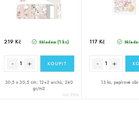
219 Kč
117 Kč
(1 ks)
Skladem
Sklade
30,5 x 30,5 cm; 12+2 archů; 240
13 ks; papírové ob
gr/m2
Kód:
81824