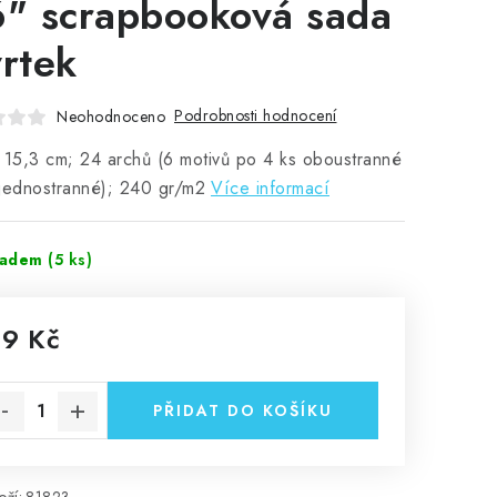
6" scrapbooková sada
vrtek
Podrobnosti hodnocení
Neohodnoceno
 15,3 cm; 24 archů (6 motivů po 4 ks oboustranné
jednostranné); 240 gr/m2
Více informací
ladem
(5 ks)
19 Kč
rná cena:
PŘIDAT DO KOŠÍKU