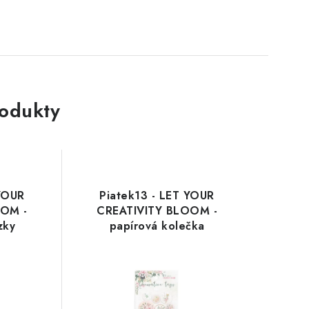
rodukty
 YOUR
Piatek13 - LET YOUR
OOM -
CREATIVITY BLOOM -
zky
papírová kolečka