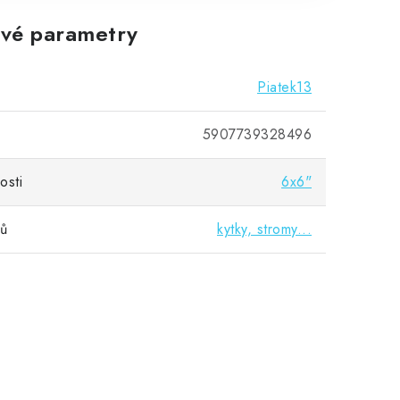
vé parametry
Piatek13
5907739328496
osti
6x6"
vů
kytky, stromy...