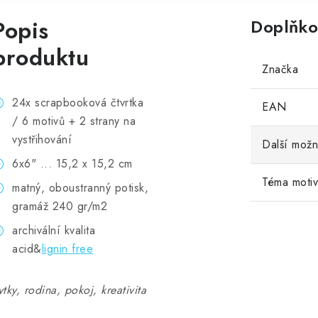
Popis
Doplňko
produktu
Značka
24x scrapbooková čtvrtka
EAN
/ 6 motivů + 2 strany na
vystřihování
Další možn
6x6" ... 15,2 x 15,2 cm
Téma moti
matný, oboustranný potisk,
gramáž 240 gr/m2
archivální kvalita
acid&
lignin free
ytky, rodina, pokoj, kreativita