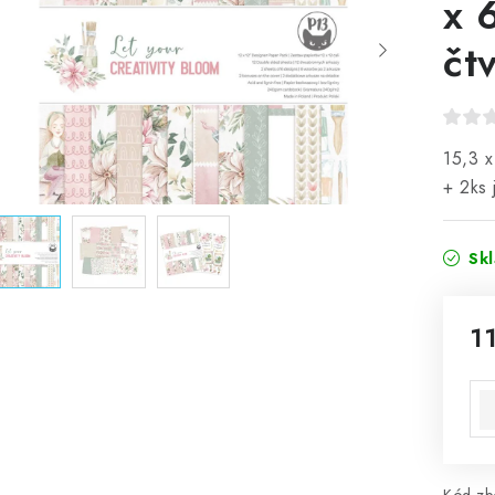
x 
čt
15,3 x
+ 2ks 
Sk
1
Mě