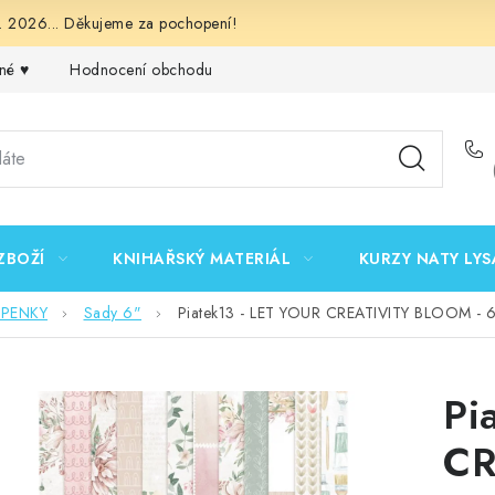
 2026... Děkujeme za pochopení!
né ♥️
Hodnocení obchodu
Obchodní podmínky
Podmínk
ZBOŽÍ
KNIHAŘSKÝ MATERIÁL
KURZY NATY LYS
EPENKY
Sady 6"
Piatek13 - LET YOUR CREATIVITY BLOOM - 6 
Pi
CR