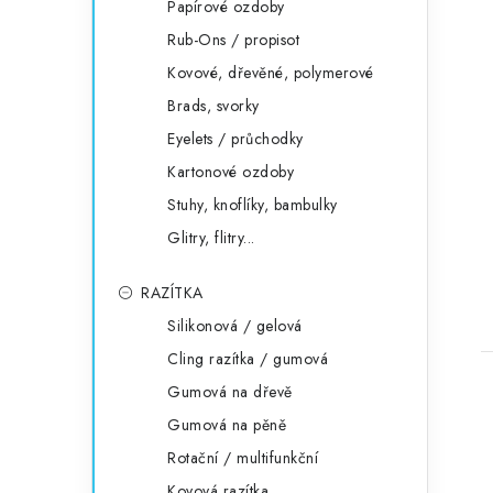
Papírové ozdoby
Rub-Ons / propisot
Kovové, dřevěné, polymerové
Brads, svorky
Eyelets / průchodky
Kartonové ozdoby
Stuhy, knoflíky, bambulky
Glitry, flitry...
RAZÍTKA
Silikonová / gelová
Cling razítka / gumová
Gumová na dřevě
Gumová na pěně
Rotační / multifunkční
Kovová razítka