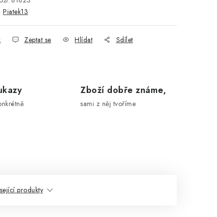
ží:
81823
:
Piatek13
k
Zeptat se
Hlídat
Sdílet
ukazy
Zboží dobře známe,
onkrétně
sami z něj tvoříme
sející produkty