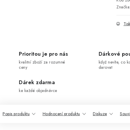
Kód zbo
Značka
Tis
Prioritou je pro nás
Dárkové po
kvalitní zboží za rozumné
když nevíte, co k
ceny
darovat
Dárek zdarma
ke každé objednávce
Popis produktu
Hodnocení produktu
Diskuze
Souvi