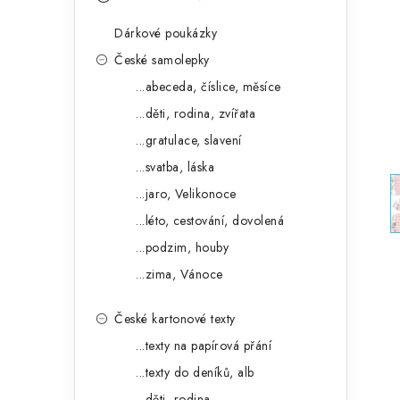
s
e
t
Dárkové poukázky
g
r
České samolepky
o
...abeceda, číslice, měsíce
a
r
...děti, rodina, zvířata
n
i
...gratulace, slavení
e
n
...svatba, láska
í
...jaro, Velikonoce
...léto, cestování, dovolená
p
...podzim, houby
a
...zima, Vánoce
n
České kartonové texty
e
...texty na papírová přání
l
...texty do deníků, alb
...děti, rodina