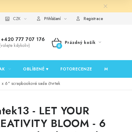
y ochrany osobních údajů
CZK
Ověřování recenzí
Jak nakupovat
Přihlášení
Registrace
+420 777 707 176
Prázdný košík
(volejte kdykoliv)
NÁKUPNÍ
KOŠÍK
AK
OBLÍBENÉ ♥️
FOTORECENZE
MOJE OBJED
x 6" scrapbooková sada čtvrtek
atek13 - LET YOUR
EATIVITY BLOOM - 6