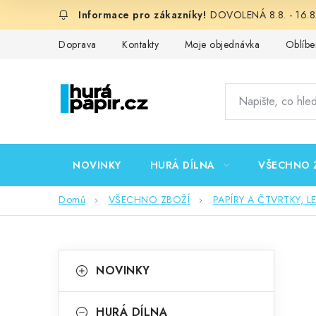
Přejít
DOVOLENÁ 8.8. - 16.8.
na
obsah
Doprava
Kontakty
Moje objednávka
Oblíbe
NOVINKY
HURÁ DÍLNA
VŠECHNO 
Domů
VŠECHNO ZBOŽÍ
PAPÍRY A ČTVRTKY, L
P
K
Přeskočit
NOVINKY
kategorie
a
o
t
HURÁ DÍLNA