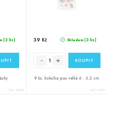
39 Kč
(2 ks)
(3 ks)
m
Skladem
rázky
9 ks; kolečka jsou velká 6 - 3,3 cm.
Kód:
81828
Kód:
81829