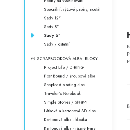
Papíry na vystřihování
Speciální, rýžové papíry, acetát
Sady 12"
Sady 8"
Sady 6"
Sady / ostatní
B
P
SCRAPBOOKOVÁ ALBA, BLOKY...
P
Project Life / D-RING
Post Bound / šroubová alba
Snapload binding alba
Traveler´s Notebook
Simple Stories / SN@P!
B
Látková a kartonová 3D alba
Kartonová alba - klasika
Kartonová alba - různé tvary