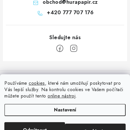
obchod
@
hurapapir.cz
+420 777 707 176
Z
á
Informace pro vás
p
Používáme
cookies
, které nám umožňují poskytovat pro
a
Vás lepší služby. Na kontrolu cookies ve Vašem počítači
Doprava
Nepřehlédněte
t
můžete použít tento
online nástroj
.
Kontakty
í
Blog s nápady a návody
Facebook
Nastavení
Moje objednávka
Slovník pojmů, české návody
Oblíbené ♥️
Copyright 2026
HuráPapír.cz
. Všechna práva vyhrazena.
Upravit nastavení
Hurá TÝM