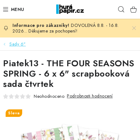
Přejít
Hleda
na
obsah
DOVOLENÁ 8.8. - 16.8.
NOVINKY
2026... Děkujeme za pochopení!
HURÁ DÍLNA
Sady 6"
VŠECHNO ZBOŽÍ
Piatek13 - THE FOUR SEASONS
SPRING - 6 x 6" scrapbooková
KNIHAŘSKÝ MATERIÁL
sada čtvrtek
KURZY NATY LYSAK
Podrobnosti hodnocení
Neohodnoceno
OBLÍBENÉ ♥️
Sleva
FOTORECENZE