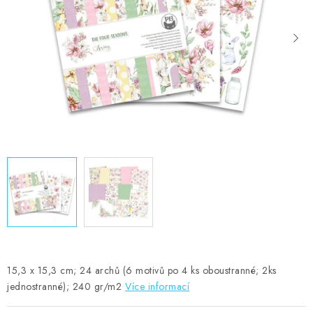
MOJE OBJEDNÁVKA
ZNAČKY
Doprava
Kontakty
Moje objednávka
Oblíbené ♥️
Hodnocení obchodu
Obchodní podmínky
Podmínky ochrany osobních údajů
Ověřování recenzí
Jak nakupovat
15,3 x 15,3 cm; 24 archů (6 motivů po 4 ks oboustranné; 2ks
jednostranné); 240 gr/m2
Více informací