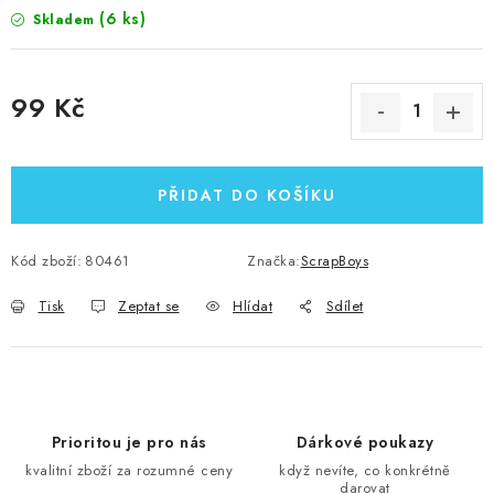
(6 ks)
Skladem
99 Kč
Měrná cena:
PŘIDAT DO KOŠÍKU
Kód zboží:
80461
Značka:
ScrapBoys
Tisk
Zeptat se
Hlídat
Sdílet
Prioritou je pro nás
Dárkové poukazy
kvalitní zboží za rozumné ceny
když nevíte, co konkrétně
darovat