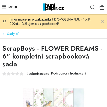
Přejít
Hleda
na
obsah
DOVOLENÁ 8.8. - 16.8.
NOVINKY
2026... Děkujeme za pochopení!
HURÁ DÍLNA
Sady 6"
VŠECHNO ZBOŽÍ
ScrapBoys - FLOWER DREAMS -
6" kompletní scrapbooková
KNIHAŘSKÝ MATERIÁL
sada
KURZY NATY LYSAK
Podrobnosti hodnocení
Neohodnoceno
OBLÍBENÉ ♥️
FOTORECENZE