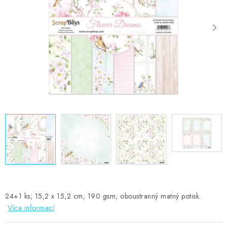
MOJE OBJEDNÁVKA
ZNAČKY
Doprava
Kontakty
Moje objednávka
Oblíbené ♥️
Hodnocení obchodu
Obchodní podmínky
Podmínky ochrany osobních údajů
Ověřování recenzí
Jak nakupovat
24+1 ks; 15,2 x 15,2 cm; 190 gsm; oboustranný matný potisk.
Více informací