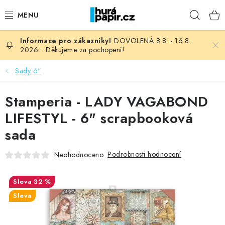
Přejít
Hleda
na
obsah
DOVOLENÁ 8.8. - 16.8.
NOVINKY
2026... Děkujeme za pochopení!
HURÁ DÍLNA
Sady 6"
VŠECHNO ZBOŽÍ
Stamperia - LADY VAGABOND
LIFESTYL - 6" scrapbooková
KNIHAŘSKÝ MATERIÁL
sada
KURZY NATY LYSAK
Podrobnosti hodnocení
Neohodnoceno
OBLÍBENÉ ♥️
32 %
Sleva
FOTORECENZE