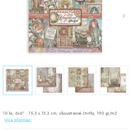
MOJE OBJEDNÁVKA
ZNAČKY
Doprava
Kontakty
Moje objednávka
Oblíbené ♥️
Hodnocení obchodu
Obchodní podmínky
Podmínky ochrany osobních údajů
Ověřování recenzí
Jak nakupovat
10 ks; 6x6" - 15,3 x 15,3 cm; oboustranné čtvrtky, 190 gr/m2
Více informací