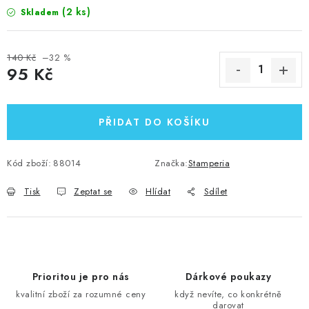
(2 ks)
Skladem
140 Kč
–32 %
95 Kč
Měrná cena:
PŘIDAT DO KOŠÍKU
Kód zboží:
88014
Značka:
Stamperia
Tisk
Zeptat se
Hlídat
Sdílet
Prioritou je pro nás
Dárkové poukazy
kvalitní zboží za rozumné ceny
když nevíte, co konkrétně
darovat