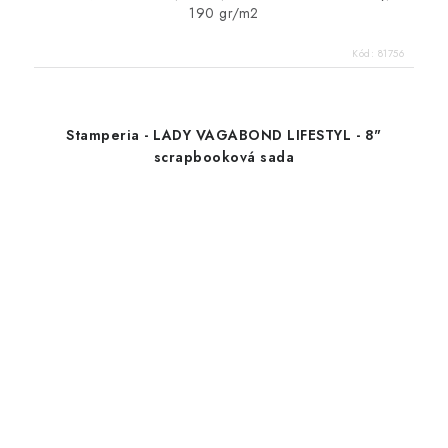
190 gr/m2
Kód:
81756
Stamperia - LADY VAGABOND LIFESTYL - 8"
scrapbooková sada