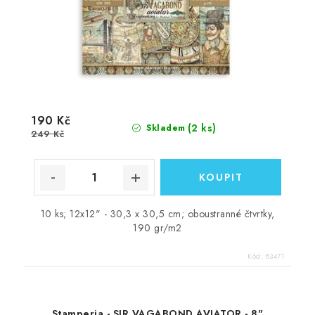
190 Kč
(2 ks)
Skladem
249 Kč
10 ks; 12x12" - 30,3 x 30,5 cm; oboustranné čtvrtky,
190 gr/m2
Kód:
83471
Stamperia - SIR VAGABOND AVIATOR - 8"