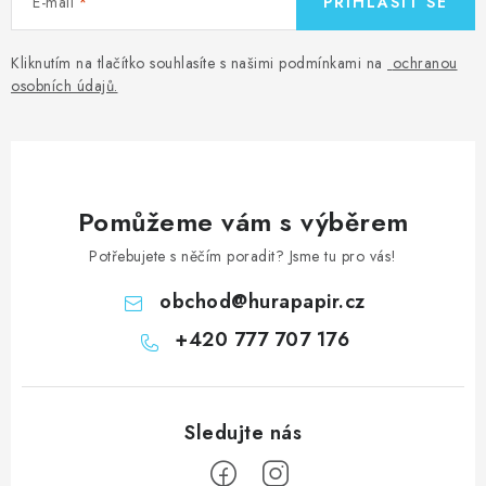
E-mail
PŘIHLÁSIT SE
Kliknutím na tlačítko souhlasíte s našimi podmínkami na
ochranou
osobních údajů
.
Pomůžeme vám s výběrem
Potřebujete s něčím poradit? Jsme tu pro vás!
obchod
@
hurapapir.cz
+420 777 707 176