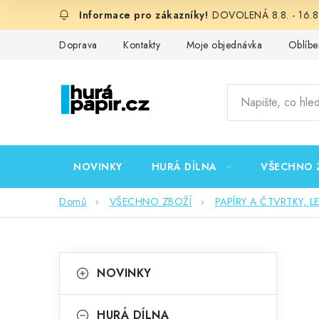
Přejít
DOVOLENÁ 8.8. - 16.8.
na
obsah
Doprava
Kontakty
Moje objednávka
Oblíbe
NOVINKY
HURÁ DÍLNA
VŠECHNO 
Domů
VŠECHNO ZBOŽÍ
PAPÍRY A ČTVRTKY, L
P
K
Přeskočit
NOVINKY
kategorie
a
o
t
HURÁ DÍLNA