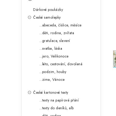
s
e
t
Dárkové poukázky
g
r
České samolepky
o
...abeceda, číslice, měsíce
a
r
...děti, rodina, zvířata
n
i
...gratulace, slavení
e
n
...svatba, láska
í
...jaro, Velikonoce
...léto, cestování, dovolená
p
...podzim, houby
a
...zima, Vánoce
n
České kartonové texty
e
...texty na papírová přání
l
...texty do deníků, alb
...děti, rodina