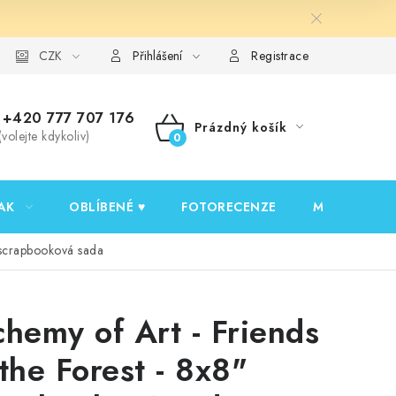
y ochrany osobních údajů
CZK
Ověřování recenzí
Jak nakupovat
Přihlášení
Registrace
+420 777 707 176
Prázdný košík
(volejte kdykoliv)
NÁKUPNÍ
KOŠÍK
AK
OBLÍBENÉ ♥️
FOTORECENZE
MOJE OBJED
" scrapbooková sada
chemy of Art - Friends
 the Forest - 8x8"