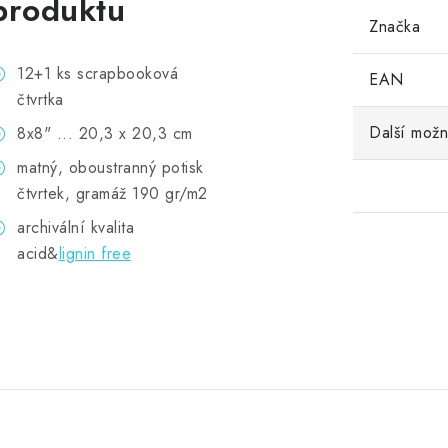
produktu
Značka
12+1 ks scrapbooková
EAN
čtvrtka
Další možn
8x8" ... 20,3 x 20,3 cm
matný, oboustranný potisk
čtvrtek, gramáž 190 gr/m2
archivální kvalita
acid&
lignin free