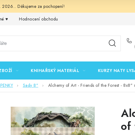
 2026... Děkujeme za pochopení!
né ♥️
Hodnocení obchodu
Obchodní podmínky
Podmínk
ZBOŽÍ
KNIHAŘSKÝ MATERIÁL
KURZY NATY LYS
EPENKY
Sady 8"
Alchemy of Art - Friends of the Forest - 8x8
Al
of