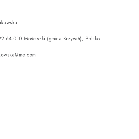
Bukowska
92 64‑010 Mościszki (gmina Krzywiń), Polsko
ukowska@me.com