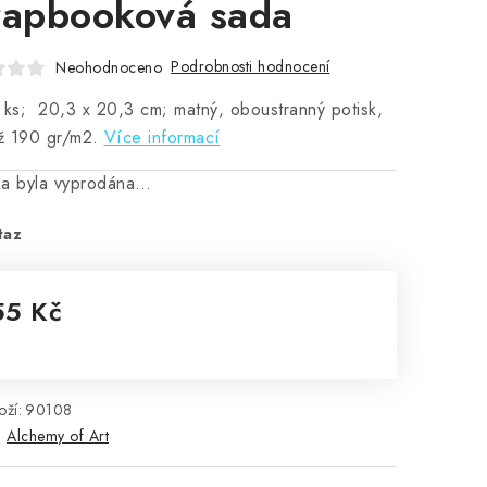
rapbooková sada
Podrobnosti hodnocení
Neohodnoceno
 ks; 20,3 x 20,3 cm; matný, oboustranný potisk,
ž 190 gr/m2.
Více informací
ka byla vyprodána…
taz
55 Kč
rná cena:
ží:
90108
:
Alchemy of Art