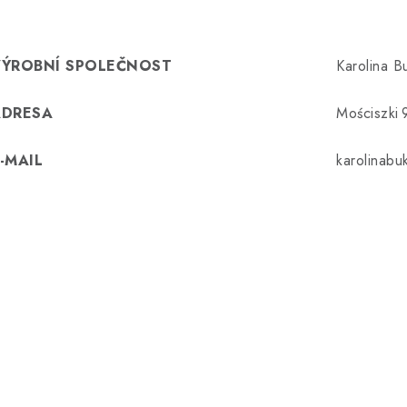
VÝROBNÍ SPOLEČNOST
Karolina 
ADRESA
Mościszki 
-MAIL
karolinab