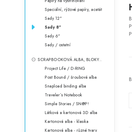
Papíry na vystřihování
Speciální, rýžové papíry, acetát
Sady 12"
B
P
Sady 8"
P
Sady 6"
Sady / ostatní
SCRAPBOOKOVÁ ALBA, BLOKY...
Project Life / D-RING
Post Bound / šroubová alba
B
Snapload binding alba
Traveler´s Notebook
Simple Stories / SN@P!
Látková a kartonová 3D alba
Kartonová alba - klasika
Kartonová alba - různé tvary