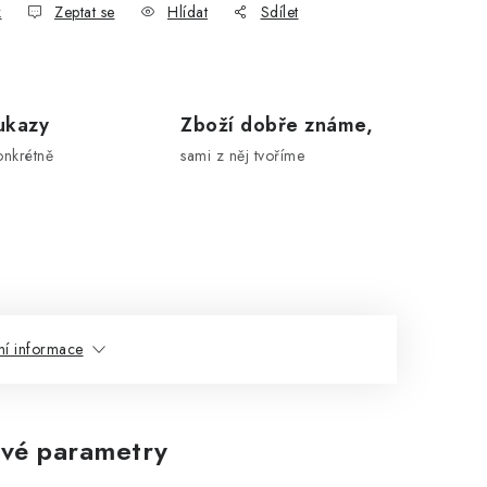
k
Zeptat se
Hlídat
Sdílet
ukazy
Zboží dobře známe,
onkrétně
sami z něj tvoříme
ní informace
vé parametry