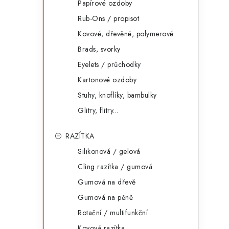
Papírové ozdoby
Rub-Ons / propisot
Kovové, dřevěné, polymerové
Brads, svorky
Eyelets / průchodky
Kartonové ozdoby
Stuhy, knoflíky, bambulky
Glitry, flitry...
RAZÍTKA
Silikonová / gelová
Cling razítka / gumová
Gumová na dřevě
Gumová na pěně
Rotační / multifunkční
Kovová razítka