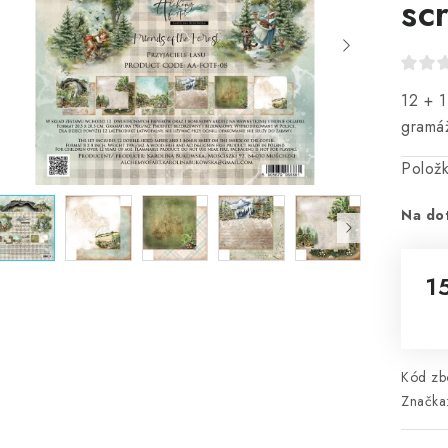
sc
12 + 1
gramá
Polož
Na do
1
Mě
Kód zbo
Značka