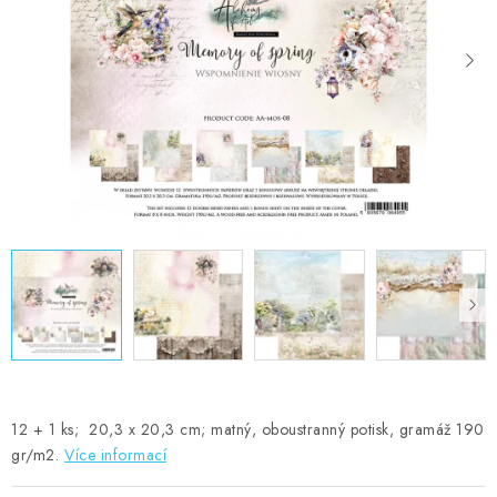
MOJE OBJEDNÁVKA
ZNAČKY
Doprava
Kontakty
Moje objednávka
Oblíbené ♥️
Hodnocení obchodu
Obchodní podmínky
Podmínky ochrany osobních údajů
Ověřování recenzí
Jak nakupovat
12 + 1 ks; 20,3 x 20,3 cm; matný, oboustranný potisk, gramáž 190
gr/m2.
Více informací