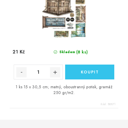
21 Kč
(8 ks)
Skladem
1 ks 15 x 30,5 cm; matný, oboustranný potisk, gramáž
250 gr/m2.
Kód:
88871