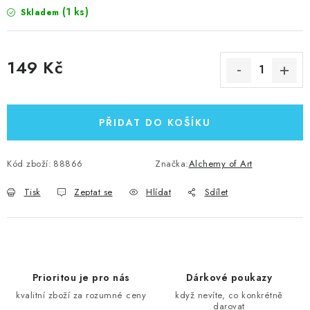
(1 ks)
Skladem
149 Kč
Měrná cena:
PŘIDAT DO KOŠÍKU
Kód zboží:
88866
Značka:
Alchemy of Art
Tisk
Zeptat se
Hlídat
Sdílet
Prioritou je pro nás
Dárkové poukazy
kvalitní zboží za rozumné ceny
když nevíte, co konkrétně
darovat