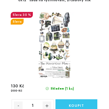
6x12" sada na vystřihování, zrcadlový tisk
35 %
Sleva
130 Kč
(1 ks)
Skladem
200 Kč