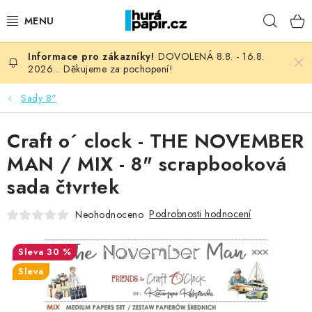
Přejít
Hleda
na
obsah
DOVOLENÁ 8.8. - 16.8.
NOVINKY
2026... Děkujeme za pochopení!
HURÁ DÍLNA
Sady 8"
VŠECHNO ZBOŽÍ
Craft o´ clock - THE NOVEMBER
MAN / MIX - 8" scrapbooková
KNIHAŘSKÝ MATERIÁL
sada čtvrtek
KURZY NATY LYSAK
Podrobnosti hodnocení
Neohodnoceno
OBLÍBENÉ ♥️
30 %
Sleva
FOTORECENZE