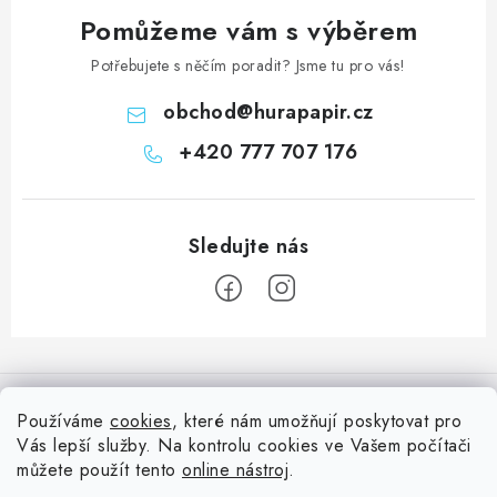
Pomůžeme vám s výběrem
Potřebujete s něčím poradit? Jsme tu pro vás!
obchod
@
hurapapir.cz
+420 777 707 176
Z
á
Informace pro vás
p
Používáme
cookies
, které nám umožňují poskytovat pro
a
Vás lepší služby. Na kontrolu cookies ve Vašem počítači
Doprava
Nepřehlédněte
t
můžete použít tento
online nástroj
.
Kontakty