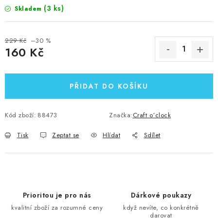
(3 ks)
Skladem
229 Kč
–30 %
160 Kč
Měrná cena:
PŘIDAT DO KOŠÍKU
Kód zboží:
88473
Značka:
Craft o´clock
Tisk
Zeptat se
Hlídat
Sdílet
Prioritou je pro nás
Dárkové poukazy
kvalitní zboží za rozumné ceny
když nevíte, co konkrétně
darovat