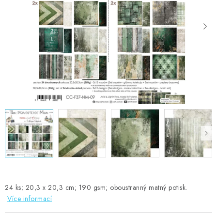
MOJE OBJEDNÁVKA
ZNAČKY
Doprava
Kontakty
Moje objednávka
Oblíbené ♥️
Hodnocení obchodu
Obchodní podmínky
Podmínky ochrany osobních údajů
Ověřování recenzí
Jak nakupovat
24 ks; 20,3 x 20,3 cm; 190 gsm; oboustranný matný potisk.
Více informací