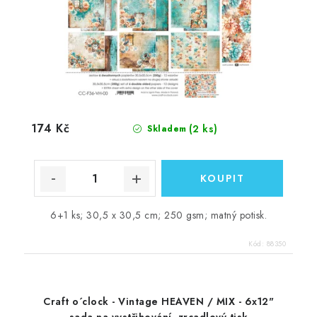
174 Kč
(2 ks)
Skladem
6+1 ks; 30,5 x 30,5 cm; 250 gsm; matný potisk.
Kód:
88350
Craft o´clock - Vintage HEAVEN / MIX - 6x12"