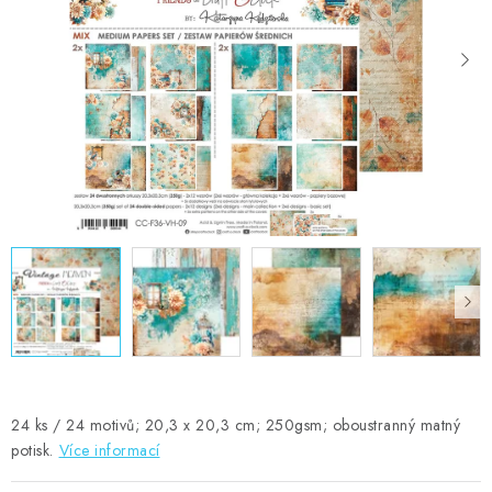
MOJE OBJEDNÁVKA
ZNAČKY
Doprava
Kontakty
Moje objednávka
Oblíbené ♥️
Hodnocení obchodu
Obchodní podmínky
Podmínky ochrany osobních údajů
Ověřování recenzí
Jak nakupovat
24 ks / 24 motivů; 20,3 x 20,3 cm; 250gsm; oboustranný matný
potisk.
Více informací