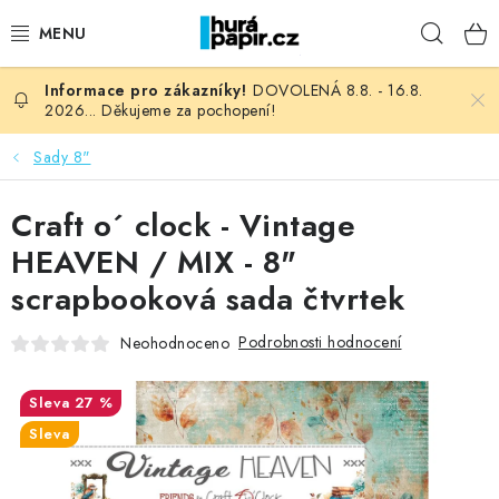
Přejít
Hleda
na
obsah
DOVOLENÁ 8.8. - 16.8.
NOVINKY
2026... Děkujeme za pochopení!
HURÁ DÍLNA
Sady 8"
VŠECHNO ZBOŽÍ
Craft o´ clock - Vintage
HEAVEN / MIX - 8"
KNIHAŘSKÝ MATERIÁL
scrapbooková sada čtvrtek
KURZY NATY LYSAK
Podrobnosti hodnocení
Neohodnoceno
OBLÍBENÉ ♥️
27 %
Sleva
FOTORECENZE