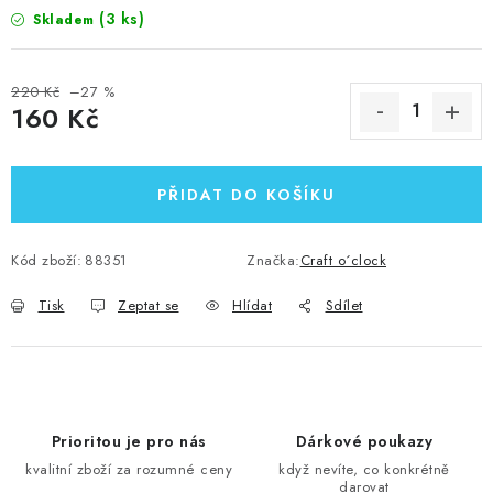
(3 ks)
Skladem
220 Kč
–27 %
160 Kč
Měrná cena:
PŘIDAT DO KOŠÍKU
Kód zboží:
88351
Značka:
Craft o´clock
Tisk
Zeptat se
Hlídat
Sdílet
Prioritou je pro nás
Dárkové poukazy
kvalitní zboží za rozumné ceny
když nevíte, co konkrétně
darovat