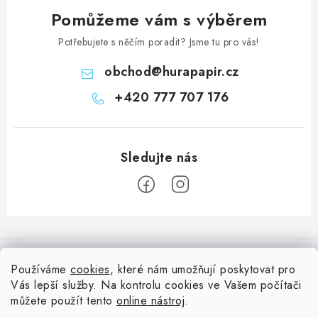
Pomůžeme vám s výběrem
Potřebujete s něčím poradit? Jsme tu pro vás!
obchod
@
hurapapir.cz
+420 777 707 176
Z
á
Informace pro vás
p
Používáme
cookies
, které nám umožňují poskytovat pro
a
Vás lepší služby. Na kontrolu cookies ve Vašem počítači
Doprava
Nepřehlédněte
t
můžete použít tento
online nástroj
.
Kontakty