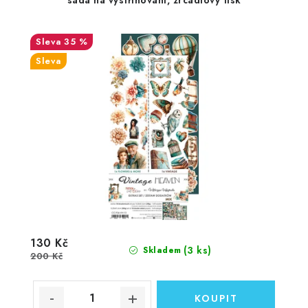
sada na vystřihování, zrcadlový tisk
35 %
Sleva
130 Kč
(3 ks)
Skladem
200 Kč