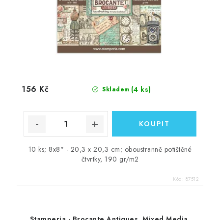
156 Kč
(4 ks)
Skladem
10 ks; 8x8" - 20,3 x 20,3 cm; oboustranně potištěné
čtvrtky, 190 gr/m2
Kód:
87512
Stamperia - Brocante Antiques, Mixed Media,