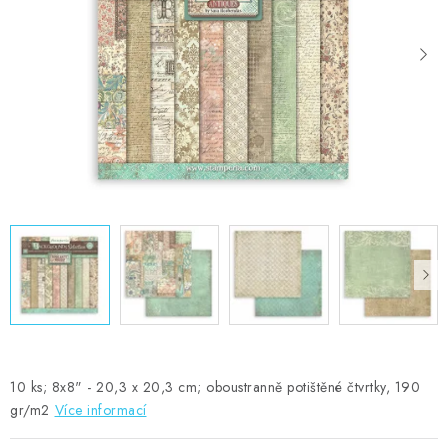
MOJE OBJEDNÁVKA
ZNAČKY
Doprava
Kontakty
Moje objednávka
Oblíbené ♥️
Hodnocení obchodu
Obchodní podmínky
Podmínky ochrany osobních údajů
Ověřování recenzí
Jak nakupovat
10 ks; 8x8" - 20,3 x 20,3 cm; oboustranně potištěné čtvrtky, 190
gr/m2
Více informací