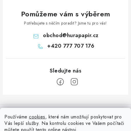
Pomůžeme vám s výběrem
Potřebujete s něčím poradit? Jsme tu pro vás!
obchod
@
hurapapir.cz
+420 777 707 176
Z
á
Informace pro vás
p
Používáme
cookies
, které nám umožňují poskytovat pro
a
Vás lepší služby. Na kontrolu cookies ve Vašem počítači
Doprava
Nepřehlédněte
můžete použít tento
online nástroj
.