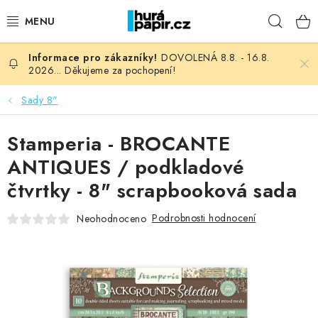
Přejít
Hleda
na
obsah
DOVOLENÁ 8.8. - 16.8.
NOVINKY
2026... Děkujeme za pochopení!
HURÁ DÍLNA
Sady 8"
VŠECHNO ZBOŽÍ
Stamperia - BROCANTE
ANTIQUES / podkladové
KNIHAŘSKÝ MATERIÁL
čtvrtky - 8" scrapbooková sada
KURZY NATY LYSAK
Podrobnosti hodnocení
Neohodnoceno
OBLÍBENÉ ♥️
FOTORECENZE