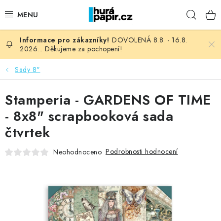
Přejít
Hleda
na
obsah
DOVOLENÁ 8.8. - 16.8.
NOVINKY
2026... Děkujeme za pochopení!
HURÁ DÍLNA
Sady 8"
VŠECHNO ZBOŽÍ
Stamperia - GARDENS OF TIME
- 8x8" scrapbooková sada
KNIHAŘSKÝ MATERIÁL
čtvrtek
KURZY NATY LYSAK
Podrobnosti hodnocení
Neohodnoceno
OBLÍBENÉ ♥️
FOTORECENZE