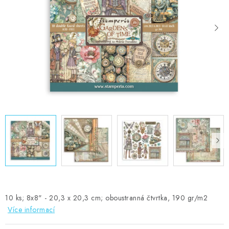
MOJE OBJEDNÁVKA
ZNAČKY
Doprava
Kontakty
Moje objednávka
Oblíbené ♥️
Hodnocení obchodu
Obchodní podmínky
Podmínky ochrany osobních údajů
Ověřování recenzí
Jak nakupovat
10 ks; 8x8" - 20,3 x 20,3 cm; oboustranná čtvrtka, 190 gr/m2
Více informací