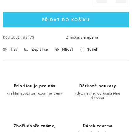
Měrná cena:
PŘIDAT DO KOŠÍKU
Kód zboží:
83473
Značka:
Stamperia
Tisk
Zeptat se
Hlídat
Sdílet
Prioritou je pro nás
Dárkové poukazy
kvalitní zboží za rozumné ceny
když nevíte, co konkrétně
darovat
Zboží dobře známe,
Dárek zdarma