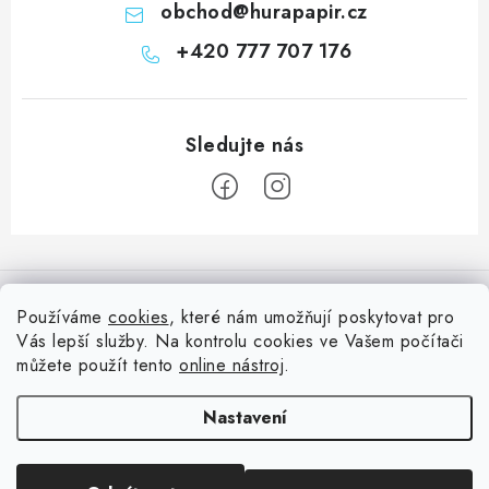
obchod
@
hurapapir.cz
+420 777 707 176
Z
á
Informace pro vás
p
Používáme
cookies
, které nám umožňují poskytovat pro
a
Vás lepší služby. Na kontrolu cookies ve Vašem počítači
Doprava
Nepřehlédněte
t
můžete použít tento
online nástroj
.
Kontakty
í
Blog s nápady a návody
Facebook
Nastavení
Moje objednávka
Slovník pojmů, české návody
Oblíbené ♥️
Copyright 2026
HuráPapír.cz
. Všechna práva vyhrazena.
Upravit nastavení
Hurá TÝM