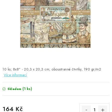
MOJE OBJEDNÁVKA
ZNAČKY
Doprava
Kontakty
Moje objednávka
Oblíbené ♥️
Hodnocení obchodu
Obchodní podmínky
Podmínky ochrany osobních údajů
Ověřování recenzí
Jak nakupovat
10 ks; 8x8" - 20,3 x 20,3 cm; oboustranné čtvrtky, 190 gr/m2
Více informací
(1 ks)
Skladem
164 Kč