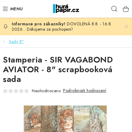
Přejít
Hleda
na
obsah
DOVOLENÁ 8.8. - 16.8.
NOVINKY
2026... Děkujeme za pochopení!
HURÁ DÍLNA
Sady 8"
VŠECHNO ZBOŽÍ
Stamperia - SIR VAGABOND
AVIATOR - 8" scrapbooková
KNIHAŘSKÝ MATERIÁL
sada
KURZY NATY LYSAK
Podrobnosti hodnocení
Neohodnoceno
OBLÍBENÉ ♥️
FOTORECENZE