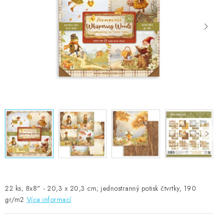
MOJE OBJEDNÁVKA
ZNAČKY
Doprava
Kontakty
Moje objednávka
Oblíbené ♥️
Hodnocení obchodu
Obchodní podmínky
Podmínky ochrany osobních údajů
Ověřování recenzí
Jak nakupovat
22 ks; 8x8" - 20,3 x 20,3 cm; jednostranný potisk čtvrtky, 190
gr/m2
Více informací