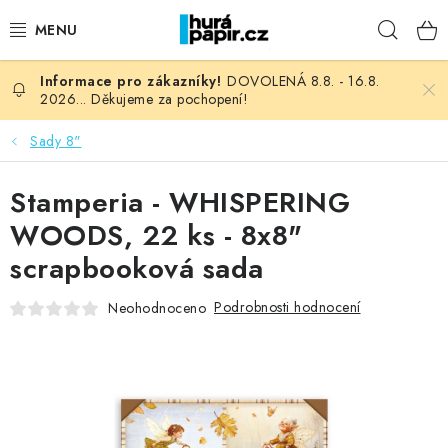
Přejít
Hleda
na
obsah
DOVOLENÁ 8.8. - 16.8.
NOVINKY
2026... Děkujeme za pochopení!
HURÁ DÍLNA
Sady 8"
VŠECHNO ZBOŽÍ
Stamperia - WHISPERING
WOODS, 22 ks - 8x8"
KNIHAŘSKÝ MATERIÁL
scrapbooková sada
KURZY NATY LYSAK
Podrobnosti hodnocení
Neohodnoceno
OBLÍBENÉ ♥️
FOTORECENZE