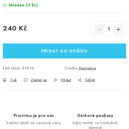
(3 ks)
Skladem
240 Kč
Měrná cena:
PŘIDAT DO KOŠÍKU
Kód zboží:
89934
Značka:
Stamperia
Tisk
Zeptat se
Hlídat
Sdílet
Prioritou je pro nás
Dárkové poukazy
kvalitní zboží za rozumné ceny
když nevíte, co konkrétně
darovat