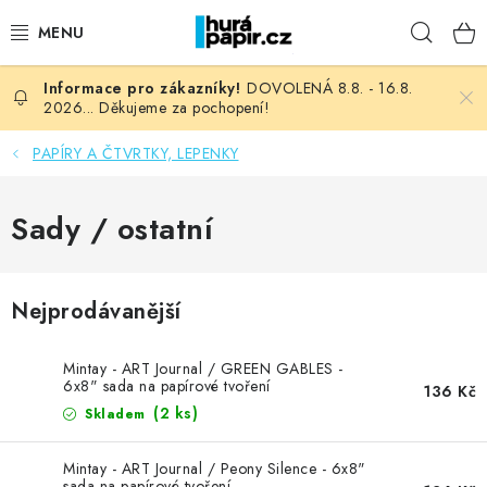
Přejít
Hleda
na
obsah
DOVOLENÁ 8.8. - 16.8.
NOVINKY
2026... Děkujeme za pochopení!
HURÁ DÍLNA
PAPÍRY A ČTVRTKY, LEPENKY
VŠECHNO ZBOŽÍ
Sady / ostatní
KNIHAŘSKÝ MATERIÁL
Nejprodávanější
KURZY NATY LYSAK
Mintay - ART Journal / GREEN GABLES -
OBLÍBENÉ ♥️
6x8" sada na papírové tvoření
136 Kč
(2 ks)
Skladem
FOTORECENZE
Mintay - ART Journal / Peony Silence - 6x8"
sada na papírové tvoření