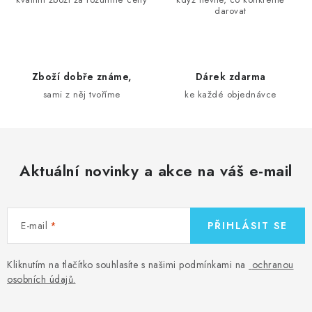
darovat
c
í
p
r
Zboží dobře známe,
Dárek zdarma
v
sami z něj tvoříme
ke každé objednávce
k
y
v
ý
Aktuální novinky a akce na váš e-mail
p
i
s
E-mail
PŘIHLÁSIT SE
u
Kliknutím na tlačítko souhlasíte s našimi podmínkami na
ochranou
osobních údajů
.