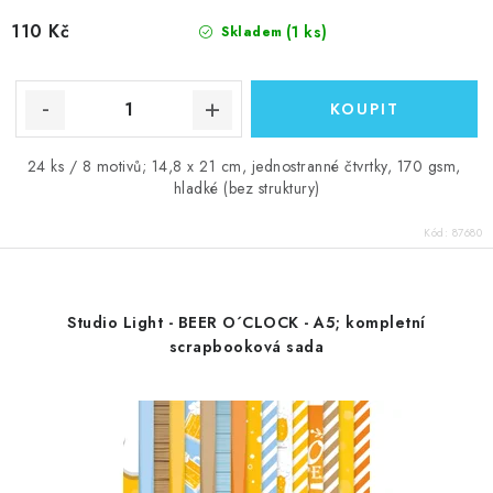
110 Kč
(1 ks)
Skladem
24 ks / 8 motivů; 14,8 x 21 cm, jednostranné čtvrtky, 170 gsm,
hladké (bez struktury)
Kód:
87680
Studio Light - BEER O´CLOCK - A5; kompletní
scrapbooková sada