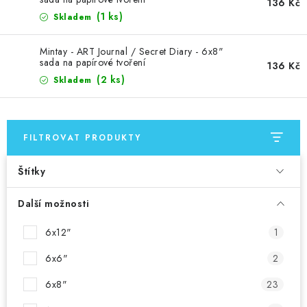
MOJE OBJEDNÁVKA
136 Kč
(1 ks)
Skladem
ZNAČKY
Mintay - ART Journal / Secret Diary - 6x8"
sada na papírové tvoření
136 Kč
Doprava
Kontakty
Moje objednávka
Oblíbené ♥️
(2 ks)
Skladem
Hodnocení obchodu
Obchodní podmínky
Podmínky ochrany osobních údajů
Ověřování recenzí
FILTROVAT PRODUKTY
Jak nakupovat
Štítky
Další možnosti
6x12"
1
6x6"
2
6x8"
23