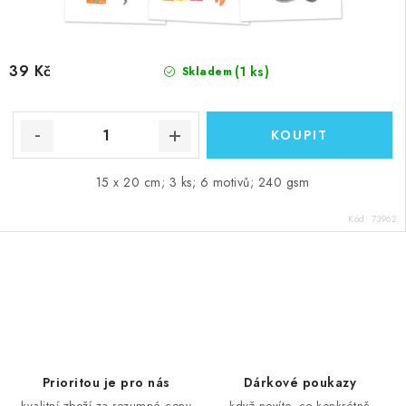
39 Kč
(1 ks)
Skladem
15 x 20 cm; 3 ks; 6 motivů; 240 gsm
Kód:
73962
O
v
l
á
d
Prioritou je pro nás
Dárkové poukazy
a
kvalitní zboží za rozumné ceny
když nevíte, co konkrétně