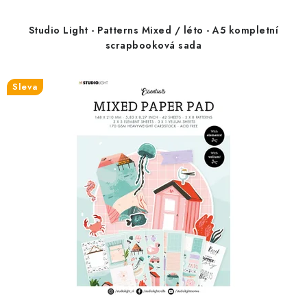
d
o
u
d
Studio Light - Patterns Mixed / léto - A5 kompletní
k
u
scrapbooková sada
t
k
ů
t
Sleva
ů