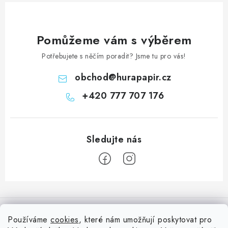
Pomůžeme vám s výběrem
Potřebujete s něčím poradit? Jsme tu pro vás!
obchod
@
hurapapir.cz
+420 777 707 176
Z
á
Informace pro vás
p
Používáme
cookies
, které nám umožňují poskytovat pro