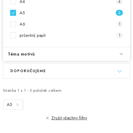
A4
4
A5
3
A6
1
průsvitný papír
1
Téma motivů
V
Ř
DOPORUČUJEME
ý
a
p
z
i
e
Stránka
1
z
1
-
3
položek celkem
s
n
A5
p
í
r
p
Zrušit všechny filtry
o
r