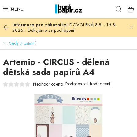
Přejít
Hleda
na
obsah
DOVOLENÁ 8.8. - 16.8.
NOVINKY
2026... Děkujeme za pochopení!
HURÁ DÍLNA
Sady / ostatní
VŠECHNO ZBOŽÍ
Artemio - CIRCUS - dělená
dětská sada papírů A4
KNIHAŘSKÝ MATERIÁL
Podrobnosti hodnocení
Neohodnoceno
KURZY NATY LYSAK
OBLÍBENÉ ♥️
FOTORECENZE