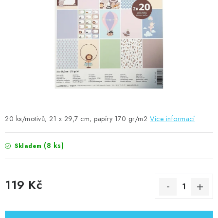
MOJE OBJEDNÁVKA
ZNAČKY
Doprava
Kontakty
Moje objednávka
Oblíbené ♥️
Hodnocení obchodu
Obchodní podmínky
Podmínky ochrany osobních údajů
Ověřování recenzí
Jak nakupovat
20 ks/motivů; 21 x 29,7 cm; papíry 170 gr/m2
Více informací
(8 ks)
Skladem
119 Kč
Měrná cena: