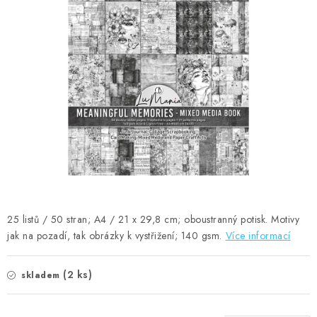
MOJE OBJEDNÁVKA
ZNAČKY
Doprava
Kontakty
Moje objednávka
Oblíbené ♥️
Hodnocení obchodu
Obchodní podmínky
Podmínky ochrany osobních údajů
Ověřování recenzí
Jak nakupovat
25 listů / 50 stran; A4 / 21 x 29,8 cm; oboustranný potisk. Motivy
jak na pozadí, tak obrázky k vystřižení; 140 gsm.
Více informací
(2 ks)
skladem