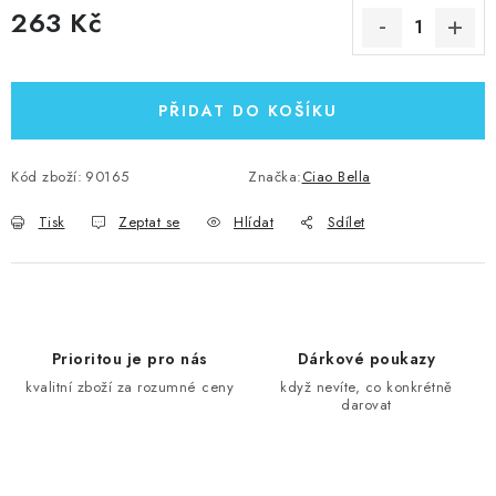
263 Kč
Měrná cena:
PŘIDAT DO KOŠÍKU
Kód zboží:
90165
Značka:
Ciao Bella
Tisk
Zeptat se
Hlídat
Sdílet
Prioritou je pro nás
Dárkové poukazy
kvalitní zboží za rozumné ceny
když nevíte, co konkrétně
darovat