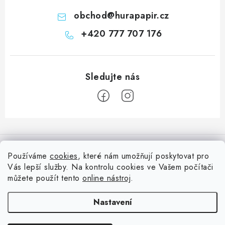
obchod
@
hurapapir.cz
+420 777 707 176
Z
á
Informace pro vás
p
Používáme
cookies
, které nám umožňují poskytovat pro
a
Vás lepší služby. Na kontrolu cookies ve Vašem počítači
Doprava
Nepřehlédněte
t
můžete použít tento
online nástroj
.
Kontakty
í
Blog s nápady a návody
Facebook
Nastavení
Moje objednávka
Slovník pojmů, české návody
Oblíbené ♥️