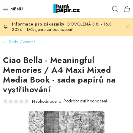
Přejít
Hleda
na
obsah
DOVOLENÁ 8.8. - 16.8.
NOVINKY
2026... Děkujeme za pochopení!
HURÁ DÍLNA
Sady / ostatní
VŠECHNO ZBOŽÍ
Ciao Bella - Meaningful
Memories / A4 Maxi Mixed
KNIHAŘSKÝ MATERIÁL
Media Book - sada papírů na
vystřihování
KURZY NATY LYSAK
Podrobnosti hodnocení
Neohodnoceno
OBLÍBENÉ ♥️
FOTORECENZE