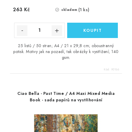
263 Kč
(1 ks)
skladem
25 listů / 50 stran; A4 / 21 x 29,8 cm; oboustranný
potisk. Motivy jak na pozadí, tak obrázky k vystřižení; 140
gsm.
Kód:
90166
Ciao Bella - Past Time / A4 Maxi Mixed Media
Book - sada papírů na vystřihování