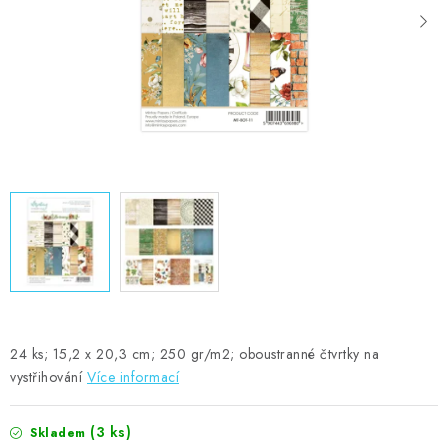
MOJE OBJEDNÁVKA
ZNAČKY
Doprava
Kontakty
Moje objednávka
Oblíbené ♥️
Hodnocení obchodu
Obchodní podmínky
Podmínky ochrany osobních údajů
Ověřování recenzí
Jak nakupovat
24 ks; 15,2 x 20,3 cm; 250 gr/m2; oboustranné čtvrtky na
vystřihování
Více informací
(3 ks)
Skladem