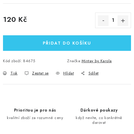
120 Kč
Měrná cena:
PŘIDAT DO KOŠÍKU
Kód zboží:
84675
Značka:
Mintay by Karola
Tisk
Zeptat se
Hlídat
Sdílet
Prioritou je pro nás
Dárkové poukazy
kvalitní zboží za rozumné ceny
když nevíte, co konkrétně
darovat