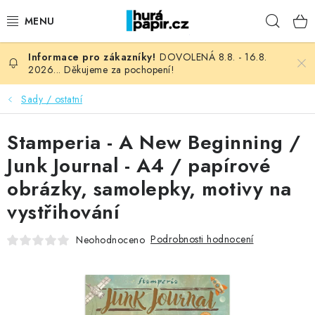
Přejít
Hleda
na
obsah
DOVOLENÁ 8.8. - 16.8.
NOVINKY
2026... Děkujeme za pochopení!
HURÁ DÍLNA
Sady / ostatní
VŠECHNO ZBOŽÍ
Stamperia - A New Beginning /
Junk Journal - A4 / papírové
KNIHAŘSKÝ MATERIÁL
obrázky, samolepky, motivy na
vystřihování
KURZY NATY LYSAK
Podrobnosti hodnocení
Neohodnoceno
OBLÍBENÉ ♥️
FOTORECENZE