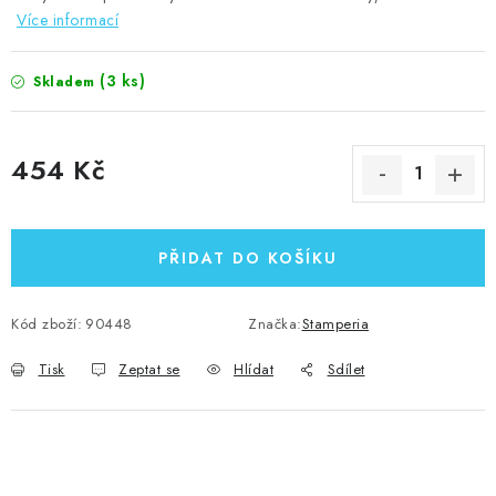
Více informací
(3 ks)
Skladem
454 Kč
Měrná cena:
PŘIDAT DO KOŠÍKU
Kód zboží:
90448
Značka:
Stamperia
Tisk
Zeptat se
Hlídat
Sdílet