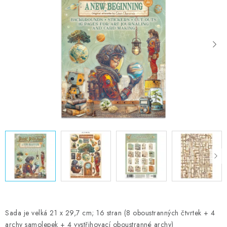
MOJE OBJEDNÁVKA
ZNAČKY
Doprava
Kontakty
Moje objednávka
Oblíbené ♥️
Hodnocení obchodu
Obchodní podmínky
Podmínky ochrany osobních údajů
Ověřování recenzí
Jak nakupovat
Sada je velká 21 x 29,7 cm; 16 stran (8 oboustranných čtvrtek + 4
archy samolepek + 4 vystřihovací oboustranné archy)