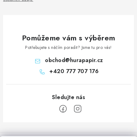
Pomůžeme vám s výběrem
Potřebujete s něčím poradit? Jsme tu pro vás!
obchod
@
hurapapir.cz
+420 777 707 176
Z
á